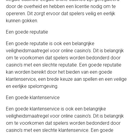
door de overheid en hebben een licentie nodig om te
opereren. Dit zorgt ervoor dat spelers veilig en eerlijk
kunnen gokken.
Een goede reputatie
Een goede reputatie is ook een belangrijke
veiligheidsmaatregel voor online casino’s. Dit is belangrijk
om te voorkomen dat spelers worden bedonderd door
casino’s met een slechte reputatie. Een goede reputatie
kan worden bereikt door het bieden van een goede
klantenservice, een brede keuze aan spellen en een veilige
en eerlijke spelomgeving.
Een goede klantenservice
Een goede klantenservice is ook een belangrijke
veiligheidsmaatregel voor online casino’s. Dit is belangrijk
om te voorkomen dat spelers worden bedonderd door
casino’s met een slechte klantenservice. Een goede