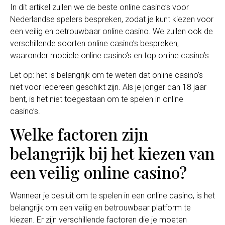
In dit artikel zullen we de beste online casino’s voor
Nederlandse spelers bespreken, zodat je kunt kiezen voor
een veilig en betrouwbaar online casino. We zullen ook de
verschillende soorten online casino’s bespreken,
waaronder mobiele online casino’s en top online casino’s.
Let op: het is belangrijk om te weten dat online casino’s
niet voor iedereen geschikt zijn. Als je jonger dan 18 jaar
bent, is het niet toegestaan om te spelen in online
casino’s.
Welke factoren zijn
belangrijk bij het kiezen van
een veilig online casino?
Wanneer je besluit om te spelen in een online casino, is het
belangrijk om een veilig en betrouwbaar platform te
kiezen. Er zijn verschillende factoren die je moeten