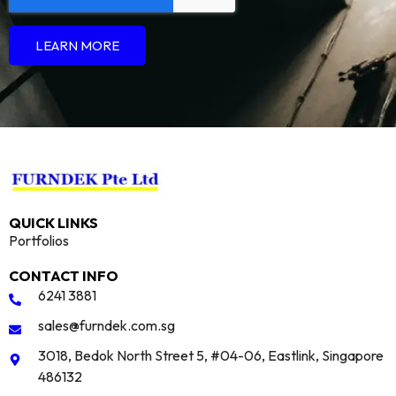
LEARN MORE
QUICK LINKS
Portfolios
CONTACT INFO
6241 3881
sales@furndek.com.sg
3018, Bedok North Street 5, #04-06, Eastlink, Singapore
486132