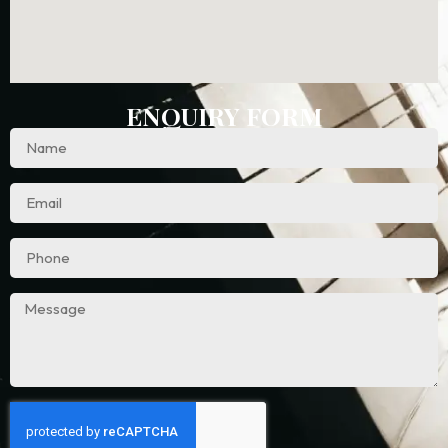
ENQUIRY FORM