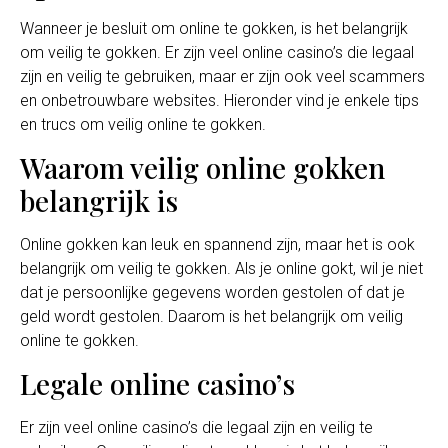
Wanneer je besluit om online te gokken, is het belangrijk
om veilig te gokken. Er zijn veel online casino’s die legaal
zijn en veilig te gebruiken, maar er zijn ook veel scammers
en onbetrouwbare websites. Hieronder vind je enkele tips
en trucs om veilig online te gokken.
Waarom veilig online gokken
belangrijk is
Online gokken kan leuk en spannend zijn, maar het is ook
belangrijk om veilig te gokken. Als je online gokt, wil je niet
dat je persoonlijke gegevens worden gestolen of dat je
geld wordt gestolen. Daarom is het belangrijk om veilig
online te gokken.
Legale online casino’s
Er zijn veel online casino’s die legaal zijn en veilig te