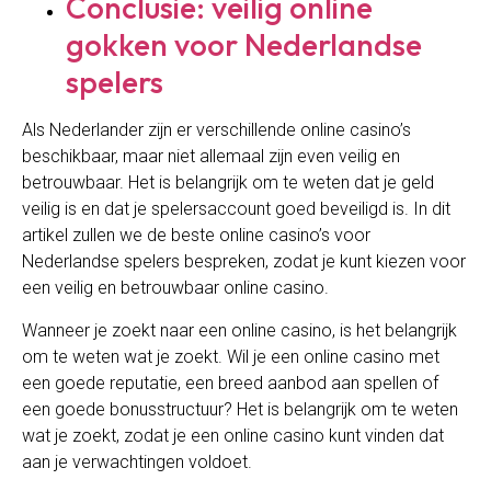
Conclusie: veilig online
gokken voor Nederlandse
spelers
Als Nederlander zijn er verschillende online casino’s
beschikbaar, maar niet allemaal zijn even veilig en
betrouwbaar. Het is belangrijk om te weten dat je geld
veilig is en dat je spelersaccount goed beveiligd is. In dit
artikel zullen we de beste online casino’s voor
Nederlandse spelers bespreken, zodat je kunt kiezen voor
een veilig en betrouwbaar online casino.
Wanneer je zoekt naar een online casino, is het belangrijk
om te weten wat je zoekt. Wil je een online casino met
een goede reputatie, een breed aanbod aan spellen of
een goede bonusstructuur? Het is belangrijk om te weten
wat je zoekt, zodat je een online casino kunt vinden dat
aan je verwachtingen voldoet.