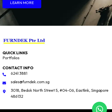
LEARN MORE
QUICK LINKS
Portfolios
CONTACT INFO
6241 3881
sales@furndek.com.sg
3018, Bedok North Street 5, #04-06, Eastlink, Singapore
486132