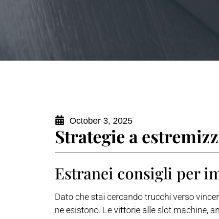
October 3, 2025
Strategie a estremiz
Estranei consigli per im
Dato che stai cercando trucchi verso vincere
ne esistono. Le vittorie alle slot machine,