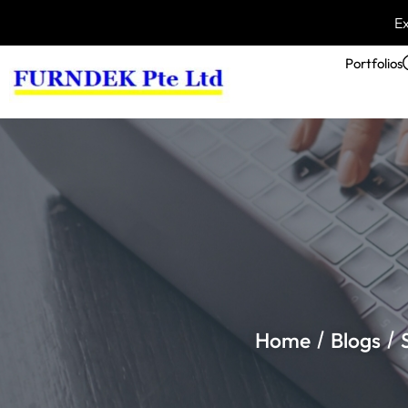
Ex
Portfolios
Home
Blogs