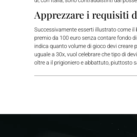
di, con Italia, sono contraddistinti dal po
Apprezzare i requisiti d
Successivamente esserti illustrato come il bi
premio da 100 euro senza contare fondo di n
indica quanto volume di gioco devi creare pe
uguale a 30x, vuol celebrare che tipo di dev
oltre a il prigioniero e abbattuto, piuttosto