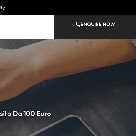
ity
ENQUIRE NOW
sito Da 100 Euro