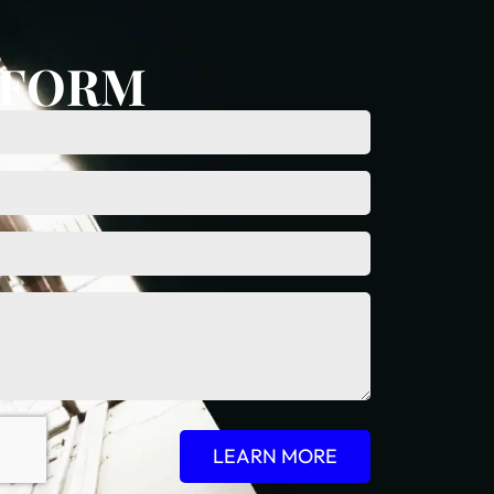
 FORM
LEARN MORE