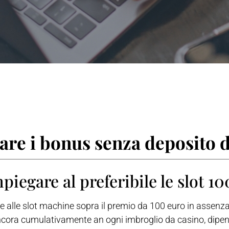
zare i bonus senza deposito 
piegare al preferibile le slot 10
 alle slot machine sopra il premio da 100 euro in assenza d
 ancora cumulativamente an ogni imbroglio da casino, dipend