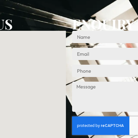
US
ENQUIRY