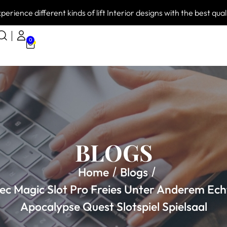
perience different kinds of lift Interior designs with the best qual
0
BLOGS
Home
Blogs
tec Magic Slot Pro Freies Unter Anderem Ech
Apocalypse Quest Slotspiel Spielsaal