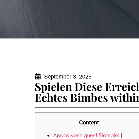
September 3, 2025
Spielen Diese Erreic
Echtes Bimbes within
Content
Apocalypse quest Slotspiel |