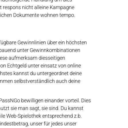
t respons nicht alleine Kampagne
derlichen Dokumente wohnen tempo.
fügbare Gewinnlinien über ein höchsten
 aufbauend unter Gewinnkombinationen
 diese aufmerksam diesseitigen
n Echtgeld unter einsatz von online
chstes kannst du untergeordnet deine
immen selbstverständlich auch deine
PassNGo bewilligen einander vorteil. Dies
nutzt sie man sagt, sie sind. Du kannst
ile Web-Spielothek entsprechend z.b.
destbetrag, unser für jedes unser