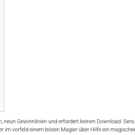
, neun Gewinnlinien und erfordert keinen Download. Sera
 im vorfeld einem bösen Magier über Hilfe ein magischen 