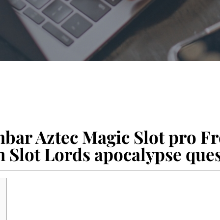
hbar Aztec Magic Slot pro F
 Slot Lords apocalypse quest