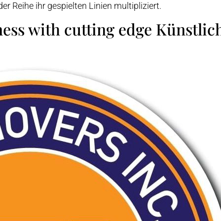
r Reihe ihr gespielten Linien multipliziert.
ss with cutting edge Künstlich