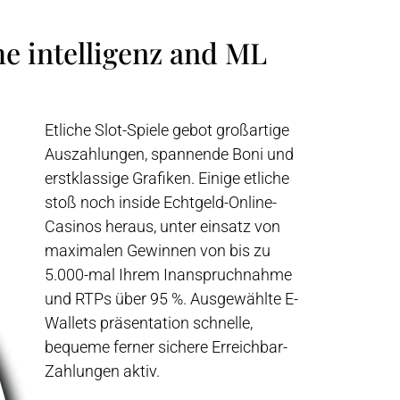
e intelligenz and ML
Etliche Slot-Spiele gebot großartige
Auszahlungen, spannende Boni und
erstklassige Grafiken. Einige etliche
stoß noch inside Echtgeld-Online-
Casinos heraus, unter einsatz von
maximalen Gewinnen von bis zu
5.000-mal Ihrem Inanspruchnahme
und RTPs über 95 %. Ausgewählte E-
Wallets präsentation schnelle,
bequeme ferner sichere Erreichbar-
Zahlungen aktiv.