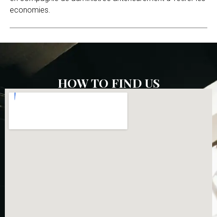
economies.
HOW TO FIND US