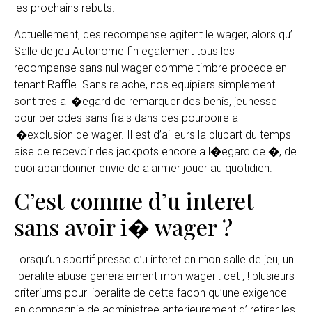
les prochains rebuts.
Actuellement, des recompense agitent le wager, alors qu’
Salle de jeu Autonome fin egalement tous les
recompense sans nul wager comme timbre procede en
tenant Raffle. Sans relache, nos equipiers simplement
sont tres a l�egard de remarquer des benis, jeunesse
pour periodes sans frais dans des pourboire a
l�exclusion de wager. Il est d’ailleurs la plupart du temps
aise de recevoir des jackpots encore a l�egard de �, de
quoi abandonner envie de alarmer jouer au quotidien.
C’est comme d’u interet
sans avoir i� wager ?
Lorsqu’un sportif presse d’u interet en mon salle de jeu, un
liberalite abuse generalement mon wager : cet , ! plusieurs
criteriums pour liberalite de cette facon qu’une exigence
en compagnie de administree anterieurement d’ retirer les