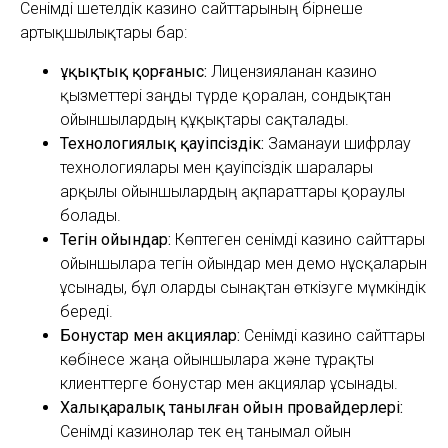
Сенімді шетелдік казино сайттарының бірнеше
артықшылықтары бар:
Құқықтық қорғаныс:
Лицензияланған казино
қызметтері заңды түрде қорғалған, сондықтан
ойыншылардың құқықтары сақталады.
Технологиялық қауіпсіздік:
Заманауи шифрлау
технологиялары мен қауіпсіздік шаралары
арқылы ойыншылардың ақпараттары қорғаулы
болады.
Тегін ойындар:
Көптеген сенімді казино сайттары
ойыншыларға тегін ойындар мен демо нұсқаларын
ұсынады, бұл оларды сынақтан өткізуге мүмкіндік
береді.
Бонустар мен акциялар:
Сенімді казино сайттары
көбінесе жаңа ойыншыларға және тұрақты
клиенттерге бонустар мен акциялар ұсынады.
Халықаралық танылған ойын провайдерлері:
Сенімді казинолар тек ең танымал ойын