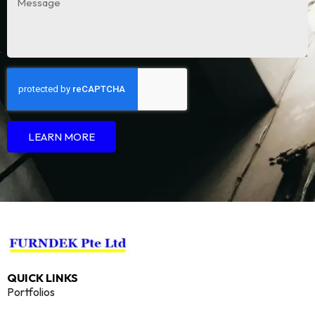
LEARN MORE
QUICK LINKS
Portfolios