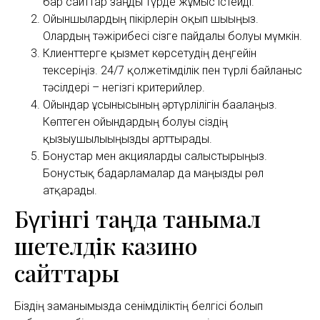
бар сайттар заңды түрде жұмыс істейді.
Ойыншылардың пікірлерін оқып шығыңыз.
Олардың тәжірибесі сізге пайдалы болуы мүмкін.
Клиенттерге қызмет көрсетудің деңгейін
тексеріңіз. 24/7 қолжетімділік пен түрлі байланыс
тәсілдері – негізгі критерийлер.
Ойындар ұсынысының әртүрлілігін бағалаңыз.
Көптеген ойындардың болуы сіздің
қызығушылығыңызды арттырады.
Бонустар мен акцияларды салыстырыңыз.
Бонустық бағдарламалар да маңызды рөл
атқарады.
Бүгінгі таңда танымал
шетелдік казино
сайттары
Біздің заманымызда сенімділіктің белгісі болып