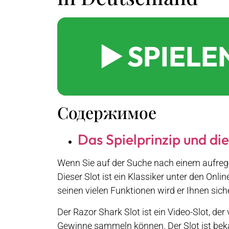
▶️ SPIELE
Содержимое
Das Spielprinzip und di
Wenn Sie auf der Suche nach einem aufrege
Dieser Slot ist ein Klassiker unter den Onl
seinen vielen Funktionen wird er Ihnen siche
Der Razor Shark Slot ist ein Video-Slot, de
Gewinne sammeln können. Der Slot ist bekan