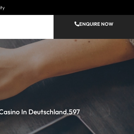
ity
ENQUIRE NOW
Casino In Deutschland.597