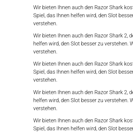
Wir bieten Ihnen auch den Razor Shark koste
Spiel, das Ihnen helfen wird, den Slot bess
verstehen.
Wir bieten Ihnen auch den Razor Shark 2, de
helfen wird, den Slot besser zu verstehen.
verstehen.
Wir bieten Ihnen auch den Razor Shark koste
Spiel, das Ihnen helfen wird, den Slot bess
verstehen.
Wir bieten Ihnen auch den Razor Shark 2, de
helfen wird, den Slot besser zu verstehen.
verstehen.
Wir bieten Ihnen auch den Razor Shark koste
Spiel, das Ihnen helfen wird, den Slot bess