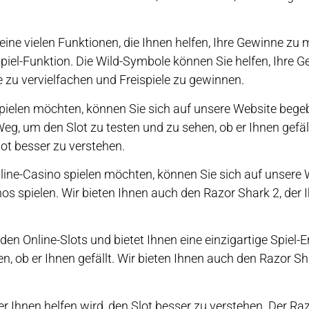
eine vielen Funktionen, die Ihnen helfen, Ihre Gewinne zu
piel-Funktion. Die Wild-Symbole können Sie helfen, Ihre G
 zu vervielfachen und Freispiele zu gewinnen.
spielen möchten, können Sie sich auf unsere Website beg
 Weg, um den Slot zu testen und zu sehen, ob er Ihnen gefä
lot besser zu verstehen.
line-Casino spielen möchten, können Sie sich auf unsere
s spielen. Wir bieten Ihnen auch den Razor Shark 2, der I
r den Online-Slots und bietet Ihnen eine einzigartige Spiel
n, ob er Ihnen gefällt. Wir bieten Ihnen auch den Razor Sh
r Ihnen helfen wird, den Slot besser zu verstehen. Der Razo