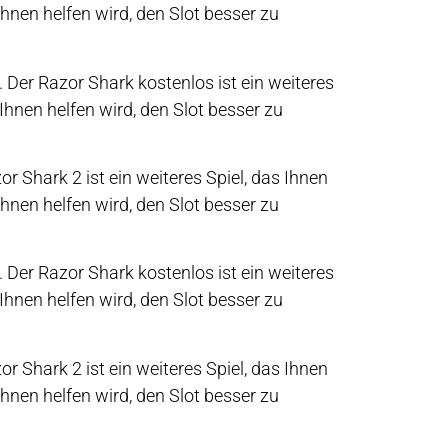
hnen helfen wird, den Slot besser zu
. Der Razor Shark kostenlos ist ein weiteres
Ihnen helfen wird, den Slot besser zu
r Shark 2 ist ein weiteres Spiel, das Ihnen
hnen helfen wird, den Slot besser zu
. Der Razor Shark kostenlos ist ein weiteres
Ihnen helfen wird, den Slot besser zu
r Shark 2 ist ein weiteres Spiel, das Ihnen
hnen helfen wird, den Slot besser zu