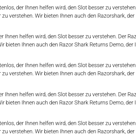
nlos, der Ihnen helfen wird, den Slot besser zu verstehen
er zu verstehen. Wir bieten Ihnen auch den Razorshark, der 
r Ihnen helfen wird, den Slot besser zu verstehen. Der Razo
 Wir bieten Ihnen auch den Razor Shark Returns Demo, der I
nlos, der Ihnen helfen wird, den Slot besser zu verstehen
er zu verstehen. Wir bieten Ihnen auch den Razorshark, der 
r Ihnen helfen wird, den Slot besser zu verstehen. Der Razo
 Wir bieten Ihnen auch den Razor Shark Returns Demo, der I
nlos, der Ihnen helfen wird, den Slot besser zu verstehen
er zu verstehen. Wir bieten Ihnen auch den Razorshark, der 