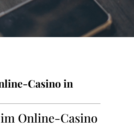
nline-Casino in
n im Online-Casino