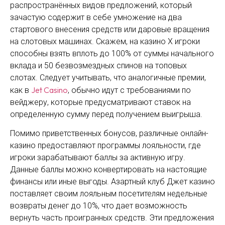
распространённых видов предложений, который
зачастую содержит в себе умножение на два
стартового внесения средств или даровые вращения
на слотовых машинах. Скажем, на казино X игроки
способны взять вплоть до 100% от суммы начального
вклада и 50 безвозмездных спинов на топовых
слотах. Следует учитывать, что аналогичные премии,
Jet Casino
как в
, обычно идут с требованиями по
вейджеру, которые предусматривают ставок на
определенную сумму перед получением выигрыша.
Помимо приветственных бонусов, различные онлайн-
казино предоставляют программы лояльности, где
игроки зарабатывают баллы за активную игру.
Данные баллы можно конвертировать на настоящие
финансы или иные выгоды. Азартный клуб Джет казино
поставляет своим лояльным посетителям недельные
возвраты денег до 10%, что дает возможность
вернуть часть проигранных средств. Эти предложения