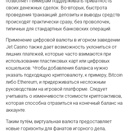
позволяет геймерам поддерживать приватность
своих денежных сделок. Во-вторых, быстрота
проведения транзакций: депозиты и выводы средств
происходят практически сразу, без проволочек,
типичных для стандартных банковских операций.
Применение цифровой валюты в игорном заведении
Jet Casino также дает возможность уклониться от
лишних платежей, которые часто взимаются при
использовании пластиковых карт или цифровых
кошельков. Чтобы добавления баланса нужно
указать подходящую криптовалюту, к примеру, Bitcoin
либо Ethereum, и придерживаться несложным
руководствам на игровой платформе. Следует
учитывать о изменчивости стоимости криптоактивов,
которая способна отразиться на конечный баланс на
аккаунте.
Таким путём, виртуальная валюта предоставляет
новые горизонты для фанатов игорного дела,