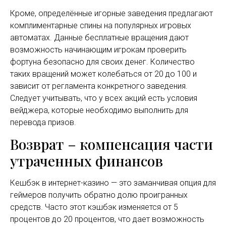
Кроме, определённые игорные заведения предлагают
комплиментарные спины на популярных игровых
автоматах. Данные бесплатные вращения дают
возможность начинающим игрокам проверить
фортуна безопасно для своих денег. Количество
таких вращений может колебаться от 20 до 100 и
зависит от регламента конкретного заведения.
Следует учитывать, что у всех акций есть условия
вейджера, которые необходимо выполнить для
перевода призов.
Возврат – компенсация части
утраченных финансов
Кешбэк в интернет-казино — это заманчивая опция для
геймеров получить обратно долю проигранных
средств. Часто этот кэшбэк изменяется от 5
процентов до 20 процентов, что дает возможность