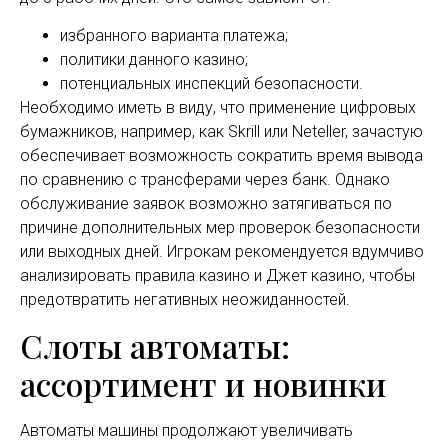
избранного варианта платежа;
политики данного казино;
потенциальных инспекций безопасности.
Необходимо иметь в виду, что применение цифровых
бумажников, например, как Skrill или Neteller, зачастую
обеспечивает возможность сократить время вывода
по сравнению с трансферами через банк. Однако
обслуживание заявок возможно затягиваться по
причине дополнительных мер проверок безопасности
или выходных дней. Игрокам рекомендуется вдумчиво
анализировать правила казино и Джет казино, чтобы
предотвратить негативных неожиданностей.
Слоты автоматы:
ассортимент и новинки
Автоматы машины продолжают увеличивать