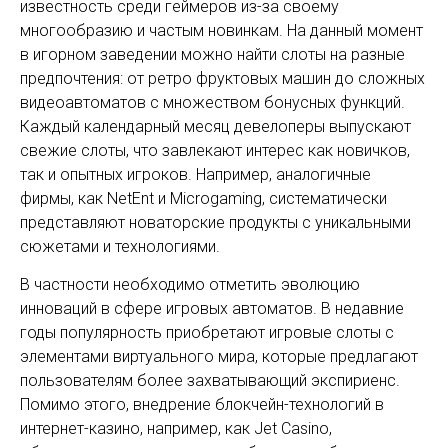
известность среди геймеров из-за своему
многообразию и частым новинкам. На данный момент
в игорном заведении можно найти слоты на разные
предпочтения: от ретро фруктовых машин до сложных
видеоавтоматов с множеством бонусных функций.
Каждый календарный месяц девелоперы выпускают
свежие слоты, что завлекают интерес как новичков,
так и опытных игроков. Например, аналогичные
фирмы, как NetEnt и Microgaming, систематически
представляют новаторские продукты с уникальными
сюжетами и технологиями.
В частности необходимо отметить эволюцию
инноваций в сфере игровых автоматов. В недавние
годы популярность приобретают игровые слоты с
элементами виртуального мира, которые предлагают
пользователям более захватывающий экспириенс.
Помимо этого, внедрение блокчейн-технологий в
интернет-казино, например, как Jet Casino,