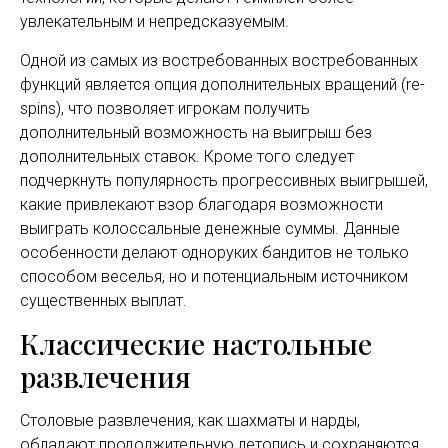
увлекательным и непредсказуемым.
Одной из самых из востребованных востребованных
функций является опция дополнительных вращений (re-
spins), что позволяет игрокам получить
дополнительный возможность на выигрыш без
дополнительных ставок. Кроме того следует
подчеркнуть популярность прогрессивных выигрышей,
какие привлекают взор благодаря возможности
выиграть колоссальные денежные суммы. Данные
особенности делают одноруких бандитов не только
способом веселья, но и потенциальным источником
существенных выплат.
Классические настольные
развлечения
Столовые развлечения, как шахматы и нарды,
обладают продолжительную летопись и сохраняются