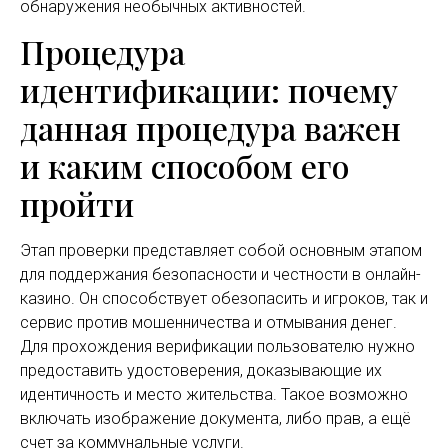
обнаружения необычных активностей.
Процедура
идентификации: почему
данная процедура важен
и каким способом его
пройти
Этап проверки представляет собой основным этапом
для поддержания безопасности и честности в онлайн-
казино. Он способствует обезопасить и игроков, так и
сервис против мошенничества и отмывания денег.
Для прохождения верификации пользователю нужно
предоставить удостоверения, доказывающие их
идентичность и место жительства. Такое возможно
включать изображение документа, либо прав, а ещё
счет за коммунальные услуги.