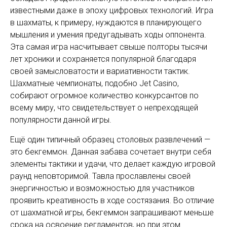
известными даже в эпоху цифровых технологий. Игра
в шахматы, к примеру, нуждаются в планирующего
мышления и умения предугадывать ходы оппонента.
Эта самая игра насчитывает свыше полторы тысячи
лет хроники и сохраняется популярной благодаря
своей замысловатости и вариативности тактик.
Шахматные чемпионаты, подобно Jet Casino,
собирают огромное количество конкурсантов по
всему миру, что свидетельствует о непреходящей
популярности данной игры.
Ещё один типичный образец столовых развлечений —
это бекгеммон. Данная забава сочетает внутри себя
элементы тактики и удачи, что делает каждую игровой
раунд неповторимой. Тавла прославлены своей
энергичностью и возможностью для участников
проявить креативность в ходе состязания. Во отличие
от шахматной игры, бекгеммон запрашивают меньше
срока на освоение регламентов, но при этом