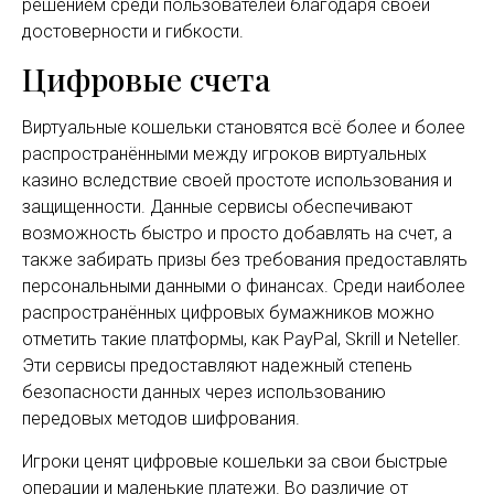
решением среди пользователей благодаря своей
достоверности и гибкости.
Цифровые счета
Виртуальные кошельки становятся всё более и более
распространёнными между игроков виртуальных
казино вследствие своей простоте использования и
защищенности. Данные сервисы обеспечивают
возможность быстро и просто добавлять на счет, а
также забирать призы без требования предоставлять
персональными данными о финансах. Среди наиболее
распространённых цифровых бумажников можно
отметить такие платформы, как PayPal, Skrill и Neteller.
Эти сервисы предоставляют надежный степень
безопасности данных через использованию
передовых методов шифрования.
Игроки ценят цифровые кошельки за свои быстрые
операции и маленькие платежи. Во различие от