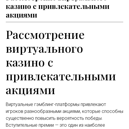
казино с привлекательными
акциями
Рассмотрение
виртуального
казино с
привлекательными
акциями
Виртуальные гэмблинг-платформы привлекают
игроков разнообразными акциями, которые способны
существенно повысить вероятность победы.
Вступительные премии — это один из наиболее