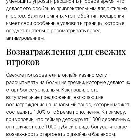
уменьшить угрозы и расширить игровое время, что
делает его особенно привлекательным для активных
игроков. Важно помнить, что любой тип поощрения
имеет свои особенные условия и границы, которые
следует тщательно рассматривать перед
активированием.
Вознаграждения для свежих
игроков
Свежие пользователи в онлайн казино могут
рассчитывать на большие премии, которые делают их
старт более успешным. Как правило это
вступительные предложения, включающие
вознаграждение на начальный взнос, который может
составлять 100% от объема пополнения. К примеру,
при условии, что геймер депонирует 1000 деревянных,
он получает еще 1000 рублей в виде бонуса, что дает
возможность стартовать с двойным балансом.