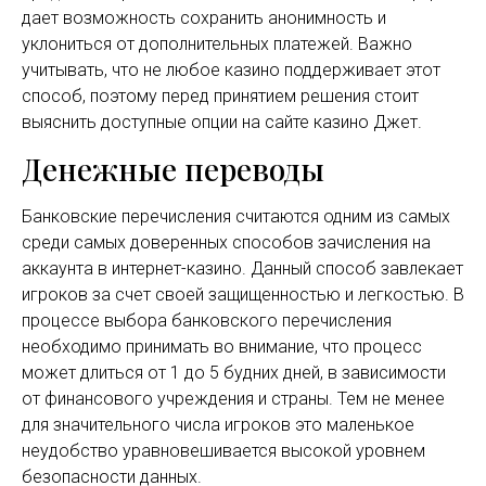
дает возможность сохранить анонимность и
уклониться от дополнительных платежей. Важно
учитывать, что не любое казино поддерживает этот
способ, поэтому перед принятием решения стоит
выяснить доступные опции на сайте казино Джет.
Денежные переводы
Банковские перечисления считаются одним из самых
среди самых доверенных способов зачисления на
аккаунта в интернет-казино. Данный способ завлекает
игроков за счет своей защищенностью и легкостью. В
процессе выбора банковского перечисления
необходимо принимать во внимание, что процесс
может длиться от 1 до 5 будних дней, в зависимости
от финансового учреждения и страны. Тем не менее
для значительного числа игроков это маленькое
неудобство уравновешивается высокой уровнем
безопасности данных.