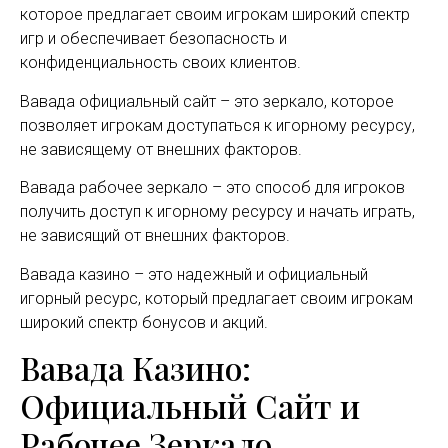
которое предлагает своим игрокам широкий спектр
игр и обеспечивает безопасность и
конфиденциальность своих клиентов.
Вавада официальный сайт – это зеркало, которое
позволяет игрокам доступаться к игорному ресурсу,
не зависящему от внешних факторов.
Вавада рабочее зеркало – это способ для игроков
получить доступ к игорному ресурсу и начать играть,
не зависящий от внешних факторов.
Вавада казино – это надежный и официальный
игорный ресурс, который предлагает своим игрокам
широкий спектр бонусов и акций.
Вавада Казино:
Официальный Сайт и
Рабочее Зеркало