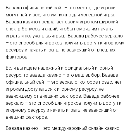
Вавада официальный сайт – это место, где игроки
могут найти все, что им нужно для успешной игры.
Вавада казино предлагает своим игрокам широкий
спектр бонусов и акций, чтобы помочь им начать
играть и получать выигрыш. Вавада рабочее зеркало
– это способ для игроков получить доступ к игорному
ресурсу и начать играть, не зависящий от внешних
факторов.
Если вы ищете надежный и официальный игорный
ресурс, то вавада казино – это ваш выбор. Вавада
официальный сайт – это зеркало, которое позволяет
игрокам доступаться к игорному ресурсу, не
зависящему от внешних факторов. Вавада рабочее
зеркало – это способ для игроков получить доступ к
игорному ресурсу и начать играть, не зависящий от
внешних факторов.
Вавада казино – это международный онлайн-казино,