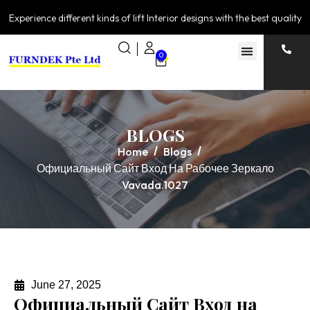
Experience different kinds of lift Interior designs with the best quality
0
BLOGS
Home
Blogs
Официальный Сайт Вход На Рабочее Зеркало
Vavada.1027
June 27, 2025
Официальный Сайт Вход на