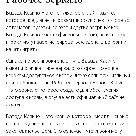
Вавада Казино – это популярное онлайн-казино,
которое предлагает игрокам широкий спектр игровых
автоматов, рулетки, покера и других азартных игр.
Вавада Казино имеет официальный сайт, на котором
игроки могут зарегистрироваться, сделать депозит и
начать играть.
Однако, не все игроки знают, что Вавада Казино
имеет и официальное зеркало, которое позволяет
игрокам доступаться к играм, даже если официальный
сайт заблокирован. Рабочее зеркало Вавада Казино
– это зеркало, которое создано для обеспечения
доступа к играм, в случае если официальный сайт не
доступен.
Вавада Казино – это казино, которое имеет лицензию
на проведение азартных игр, выдана в соответствии с
законодательством. Это означает, что игроки могут