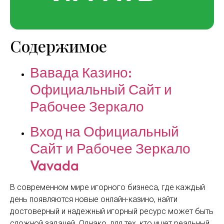
Содержимое
Вавада Казино:
Официальный Сайт и
Рабочее Зеркало
Вход на Официальный
Сайт и Рабочее Зеркало
Vavada
В современном мире игорного бизнеса, где каждый
день появляются новые онлайн-казино, найти
достоверный и надежный игорный ресурс может быть
сложной задачей. Однако, для тех, кто ищет реальный