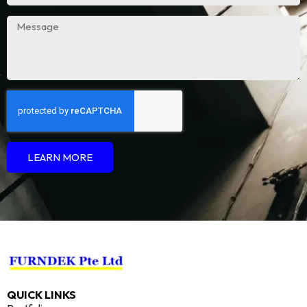
LEARN MORE
QUICK LINKS