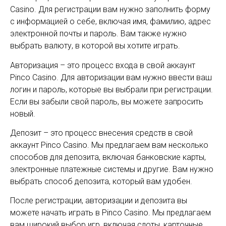
Casino. Для регистрации вам нужно заполнить форму
с информацией о себе, включая имя, фамилию, адрес
электронной почты и пароль. Вам также нужно
выбрать валюту, в которой вы хотите играть.
Авторизация – это процесс входа в свой аккаунт
Pinco Casino. Для авторизации вам нужно ввести ваш
логин и пароль, которые вы выбрали при регистрации.
Если вы забыли свой пароль, вы можете запросить
новый.
Депозит – это процесс внесения средств в свой
аккаунт Pinco Casino. Мы предлагаем вам несколько
способов для депозита, включая банковские карты,
электронные платежные системы и другие. Вам нужно
выбрать способ депозита, который вам удобен.
После регистрации, авторизации и депозита вы
можете начать играть в Pinco Casino. Мы предлагаем
вам широкий выбор игр, включая слоты, карточные