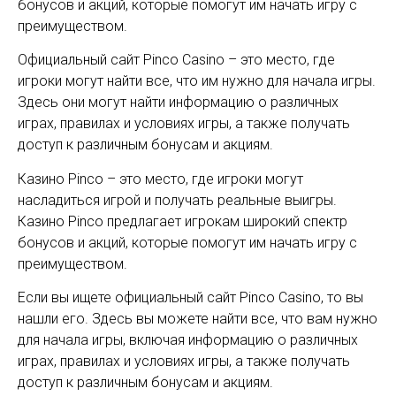
бонусов и акций, которые помогут им начать игру с
преимуществом.
Официальный сайт Pinco Casino – это место, где
игроки могут найти все, что им нужно для начала игры.
Здесь они могут найти информацию о различных
играх, правилах и условиях игры, а также получать
доступ к различным бонусам и акциям.
Казино Pinco – это место, где игроки могут
насладиться игрой и получать реальные выигры.
Казино Pinco предлагает игрокам широкий спектр
бонусов и акций, которые помогут им начать игру с
преимуществом.
Если вы ищете официальный сайт Pinco Casino, то вы
нашли его. Здесь вы можете найти все, что вам нужно
для начала игры, включая информацию о различных
играх, правилах и условиях игры, а также получать
доступ к различным бонусам и акциям.