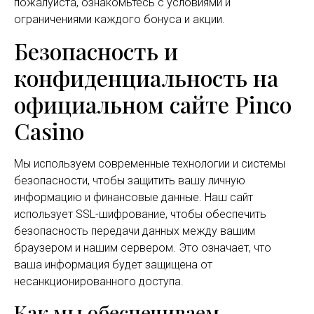
пожалуйста, ознакомьтесь с условиями и
ограничениями каждого бонуса и акции.
Безопасность и
конфиденциальность на
официальном сайте Pinco
Casino
Мы используем современные технологии и системы
безопасности, чтобы защитить вашу личную
информацию и финансовые данные. Наш сайт
использует SSL-шифрование, чтобы обеспечить
безопасность передачи данных между вашим
браузером и нашим сервером. Это означает, что
ваша информация будет защищена от
несанкционированного доступа.
Как мы обеспечиваем