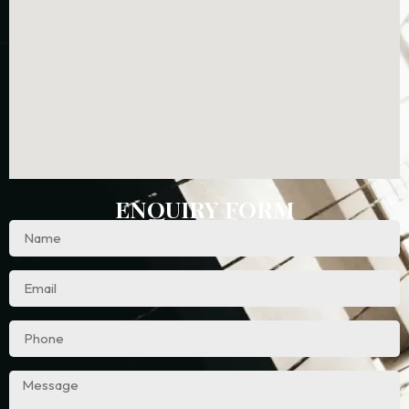
ENQUIRY FORM