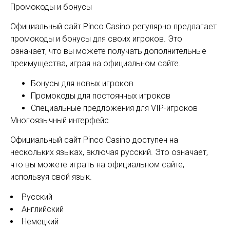
Промокоды и бонусы
Официальный сайт Pinco Casino регулярно предлагает
промокоды и бонусы для своих игроков. Это
означает, что вы можете получать дополнительные
преимущества, играя на официальном сайте.
Бонусы для новых игроков
Промокоды для постоянных игроков
Специальные предложения для VIP-игроков
Многоязычный интерфейс
Официальный сайт Pinco Casino доступен на
нескольких языках, включая русский. Это означает,
что вы можете играть на официальном сайте,
используя свой язык.
Русский
Английский
Немецкий