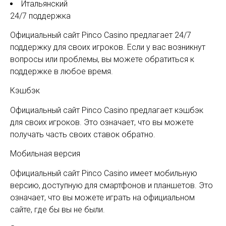
Итальянский
24/7 поддержка
Официальный сайт Pinco Casino предлагает 24/7
поддержку для своих игроков. Если у вас возникнут
вопросы или проблемы, вы можете обратиться к
поддержке в любое время.
Кэшбэк
Официальный сайт Pinco Casino предлагает кэшбэк
для своих игроков. Это означает, что вы можете
получать часть своих ставок обратно.
Мобильная версия
Официальный сайт Pinco Casino имеет мобильную
версию, доступную для смартфонов и планшетов. Это
означает, что вы можете играть на официальном
сайте, где бы вы не были.