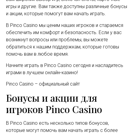
игры и другие. Вам также доступны различные бонусы
и акции, которые помогут вам начать играть.
В Pinco Casino мы ценим наших игроков и стараемся
обеспечить им комфорт и безопасность. Если у вас
возникнут вопросы или проблемы, вы можете
обратиться к нашим поддержкам, которые готовы
помочь вам в любое время.
Начните играть в Pinco Casino сегодня и насладитесь
играми в лучшем онлайн-казино!
Pinco Casino – официальный сайт
Бонусы и акции для
игроков Pinco Casino
В Pinco Casino есть несколько типов бонусов,
которые могут помочь вам начать играть с более