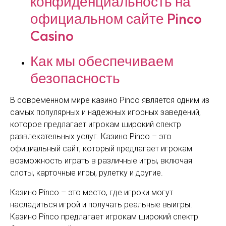
конфиденциальность на
официальном сайте Pinco
Casino
Как мы обеспечиваем
безопасность
В современном мире казино Pinco является одним из
самых популярных и надежных игорных заведений,
которое предлагает игрокам широкий спектр
развлекательных услуг. Казино Pinco – это
официальный сайт, который предлагает игрокам
возможность играть в различные игры, включая
слоты, карточные игры, рулетку и другие.
Казино Pinco – это место, где игроки могут
насладиться игрой и получать реальные выигры.
Казино Pinco предлагает игрокам широкий спектр