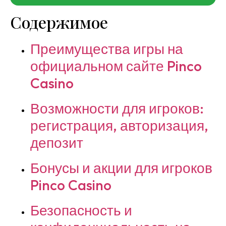
Содержимое
Преимущества игры на
официальном сайте Pinco
Casino
Возможности для игроков:
регистрация, авторизация,
депозит
Бонусы и акции для игроков
Pinco Casino
Безопасность и