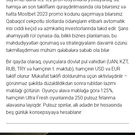
həmişə ən son təkliflərin quraşdırılmasında ola bilərsiniz və
hətta Mostbet 2023 promo kodunu qaçırmaya bilərsiniz.
Qabaqcıl cekpotlu slotlarda ödənişlərin etibarlı avtomatik
irisi ciddi keçid və əzmkarlıq investorlarında təkid edir. Şans
əhəmiyyətli rol oynasa da, bilikli biznes planlaması, bu
məhdudiyyətləri qorumaq və strategiyaların davamlı özünü
təkmilləşdirməsi mühüm qələbələrə səbəb ola bilər.
Bir qayda olaraq, oyunçulara dövlət pul vahidləri (UAN, KZT,
RUB, TRY və həmçinin t. məktub), həmçinin USD və EUR
təklif olunur. Mükafat təklifi doldurulma üçün aktivləşdirilir –
görünməz şəkildə düzəldildikdən sonra rubldan lazımi
məbləği götürün. Oyunçu əlavə məbləğə görə 125%,
həmçinin Ultra Fresh oyunlarında 250 pulsuz fırlanma
əlavəsinə layiqdir. Pulsuz spinlər, əlli ədədin bir hissəsində
beş günlük konsepsiyaya hesablanır.