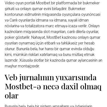
Video oyun portalı Mostbet bir platformada bir bukmeker
şirkəti və onlayn qumar evini birləşdirir. Bukmeker
kontorunun xidmətinin miqyasında oyunçulara oyunöncəsi
və Canlı oyunlarda idmana və idmana, xəyali idman
növlərinə və totalizatora mərc etməyə icazə verilir. Onlayn
kazinoların miqyasında slot maşınları, canlı dilerlə oyunlar,
poker göstərilir. Nəhayət, MostBet kazinosu onlayn qumar
oyunları oynamaq üçün etibarlı və təhlükəsiz yer hesab
olunur. Bununla belə, hər hansı bir qumar evində olduğu
kimi, mümkün riskləri xatırlamaq və bunu mütləq etmək
lazımdır. Xüsusilə slotlar bir kazinoda qumar əyləncəsinin ən
məşhur montajçısıdır.
Veb jurnalının yuxarısında
Mostbet-ə necə daxil olmaq
olar
Bununla belə, belə bir sistem əmsalların və ödənişlərin