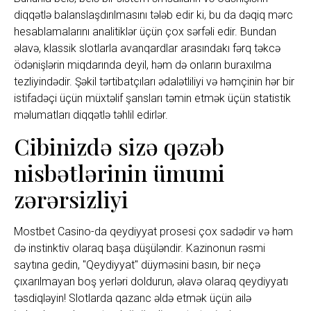
diqqətlə balanslaşdırılmasını tələb edir ki, bu da dəqiq mərc
hesablamalarını analitiklər üçün çox sərfəli edir. Bundan
əlavə, klassik slotlarla avanqardlar arasındakı fərq təkcə
ödənişlərin miqdarında deyil, həm də onların buraxılma
tezliyindədir. Şəkil tərtibatçıları ədalətliliyi və həmçinin hər bir
istifadəçi üçün müxtəlif şansları təmin etmək üçün statistik
məlumatları diqqətlə təhlil edirlər.
Cibinizdə sizə qəzəb
nisbətlərinin ümumi
zərərsizliyi
Mostbet Casino-da qeydiyyat prosesi çox sadədir və həm
də instinktiv olaraq başa düşüləndir. Kazinonun rəsmi
saytına gedin, "Qeydiyyat" düyməsini basın, bir neçə
çıxarılmayan boş yerləri doldurun, əlavə olaraq qeydiyyatı
təsdiqləyin! Slotlarda qazanc əldə etmək üçün ailə