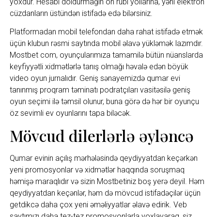
yoxdur. Hesabı doldurmağın on rubl yollarına, yəni elektron
cüzdanların üstündən istifadə edə bilərsiniz.
Platformadan mobil telefondan daha rahat istifadə etmək
üçün klubun rəsmi saytında mobil əlavə yükləmək lazımdır.
Mostbet com, oyunçularımıza tamamilə bütün nüanslarda
keyfiyyətli xidmətlərlə tanış olmağı həvalə edən böyük
video oyun jurnalıdır. Geniş sənayemizdə qumar evi
tanınmış proqram təminatı podratçıları vasitəsilə geniş
oyun seçimi ilə təmsil olunur, buna görə də hər bir oyunçu
öz sevimli ev oyunlarını tapa biləcək.
Mövcud dilerlərlə əyləncə
Qumar evinin açılış mərhələsində qeydiyyatdan keçərkən
yeni promosyonlar və xidmətlər haqqında soruşmaq
həmişə maraqlıdır və sizin Mostbetiniz boş yerə deyil. Həm
qeydiyyatdan keçənlər, həm də mövcud istifadəçilər üçün
getdikcə daha çox yeni əməliyyatlar əlavə edirik. Veb
saytımızı daha tez-tez promosyonlarla yoxlayaraq, siz