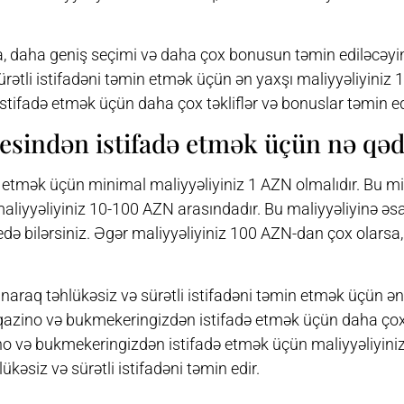
, daha geniş seçimi və daha çox bonusun təmin ediləcəyini 
ürətli istifadəni təmin etmək üçün ən yaxşı maliyyəliyiniz
ifadə etmək üçün daha çox təkliflər və bonuslar təmin edilə
esindən istifadə etmək üçün nə qədə
etmək üçün minimal maliyyəliyiniz 1 AZN olmalıdır. Bu mi
aliyyəliyiniz 10-100 AZN arasındadır. Bu maliyyəliyinə ə
 edə bilərsiniz. Əgər maliyyəliyiniz 100 AZN-dan çox olar
naraq təhlükəsiz və sürətli istifadəni təmin etmək üçün ə
qazino və bukmekeringizdən istifadə etmək üçün daha çox t
ino və bukmekeringizdən istifadə etmək üçün maliyyəliyiniz
ükəsiz və sürətli istifadəni təmin edir.