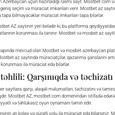
 Azerbaycan üçün hazırladığı rəsmi sayt. Mostbet.com və 
eniş seçim və müraciət imkanları verir. Mostbet.az saytı
apa bilməyəcəklər müraciət imkanları tapa bilərlər.
et AZ saytının yeri belədir ki, bu platforma qeydiyyatdan
tlarının korunması ilə tanınır. Mostbet və mosbet az sayt
 çapında mevcud olan Mostbet və mosbet azerbaycan platf
ostbet.az saytında müraciətçilər, qazanma şanslarını art
korunması ilə müraciət edə bilərlər.
təhlili: Qarşınıqda və təchizatı
r saytlara qarşı, əlaqəli məlumatları, təchizatını və təmina
şdır. Mostbet AZ, mostbet.com domenindən istifadə edərək
liyyətli və təhlükəsiz oyun oynamanı təmin edir.
inin ən kolay və sürətli yolu ilə müraciət edə bilərsiniz.