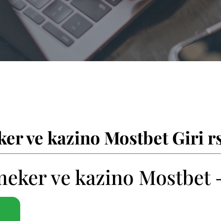
r ve kazino Mostbet Giri r
eker ve kazino Mostbet –