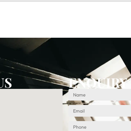
US
ENQUIRY