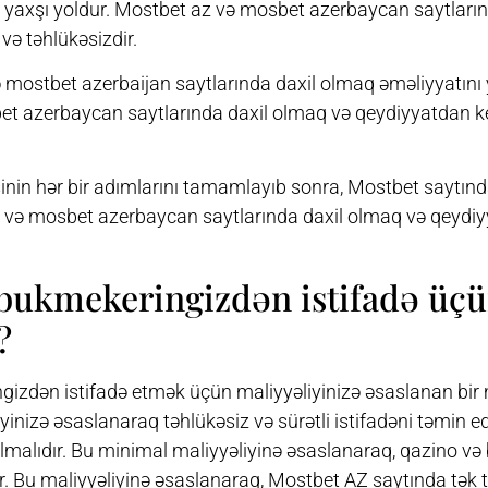
yaxşı yoldur. Mostbet az və mosbet azerbaycan saytları
və təhlükəsizdir.
stbet azerbaijan saytlarında daxil olmaq əməliyyatını ye
et azerbaycan saytlarında daxil olmaq və qeydiyyatdan k
nin hər bir adımlarını tamamlayıb sonra, Mostbet saytın
az və mosbet azerbaycan saytlarında daxil olmaq və qeydi
 bukmekeringizdən istifadə üç
?
izdən istifadə etmək üçün maliyyəliyinizə əsaslanan bir
yinizə əsaslanaraq təhlükəsiz və sürətli istifadəni təmin 
lmalıdır. Bu minimal maliyyəliyinə əsaslanaraq, qazino v
r. Bu maliyyəliyinə əsaslanaraq, Mostbet AZ saytında tək 