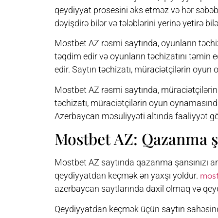
qeydiyyat prosesini əks etməz və hər səbə
dəyişdirə bilər və tələblərini yerinə yetirə bilə
Mostbet AZ rəsmi saytında, oyunların təchiz
təqdim edir və oyunların təchizatını təmin
edir. Saytın təchizatı, müraciətçilərin oy
Mostbet AZ rəsmi saytında, müraciətçilərin
təchizatı, müraciətçilərin oyun oynamasın
Azerbaycan məsuliyyəti altında faaliyyət g
Mostbet AZ: Qazanma şa
Mostbet AZ saytında qazanma şansınızı ar
most
qeydiyyatdan keçmək ən yaxşı yoldur.
azerbaycan saytlarında daxil olmaq və qeyd
Qeydiyyatdan keçmək üçün saytın sahəsindən