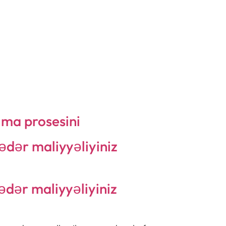
lma prosesini
ədər maliyyəliyiniz
ədər maliyyəliyiniz