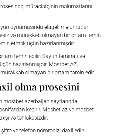
rosesində, müraciətçinin məlumatlarını
in oyun oynamasında əlaqəli məlumatları
ükəsiz və mürəkkəb olmayan bir ortam təmin
əmin etmək üçün hazırlanmışdır.
am təmin edilir. Saytın təminatı və
üçün hazırlanmışdır. Mostbet AZ,
ə mürəkkəb olmayan bir ortam təmin edir.
xil olma prosesini
 mostbet azerbaijan saytlarında
təsnifatdan keçirir. Mosbet az və mosbet
şı və təhlükəsizdir.
frə və telefon nömrənizi daxil edin.