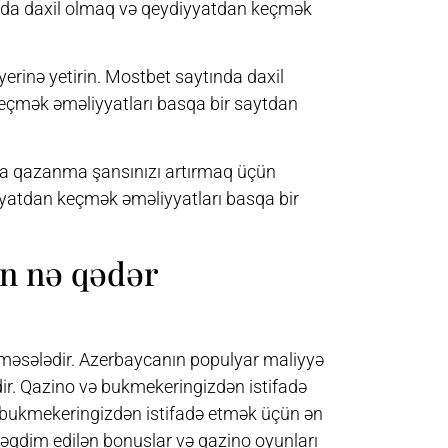
nda daxil olmaq və qeydiyyatdan keçmək
rinə yetirin. Mostbet saytında daxil
eçmək əməliyyatları basqa bir saytdan
da qazanma şansınızı artırmaq üçün
yyatdan keçmək əməliyyatları basqa bir
ün nə qədər
 məsələdir. Azerbaycanın populyar maliyyə
edir. Qazino və bukmekeringizdən istifadə
ə bukmekeringizdən istifadə etmək üçün ən
təqdim edilən bonuslar və qazino oyunları