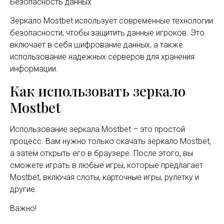
Безопасность данных
Зеркало Mostbet использует современные технологии
безопасности, чтобы защитить данные игроков. Это
включает в себя шифрование данных, а также
использование надежных серверов для хранения
информации.
Как использовать зеркало
Mostbet
Использование зеркала Mostbet – это простой
процесс. Вам нужно только скачать зеркало Mostbet,
а затем открыть его в браузере. После этого, вы
сможете играть в любые игры, которые предлагает
Mostbet, включая слоты, карточные игры, рулетку и
другие.
Важно!