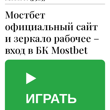
Мостбет
официальный сайт
и зеркало рабочее –
вход в БК Mostbet
▶️
ИГРАТЬ