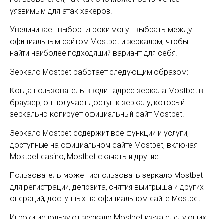
уязвимым для атак хакеров.
Увеличивает выбор: игроки могут выбрать между
официальным сайтом Mostbet и зеркалом, чтобы
найти наиболее подходящий вариант для себя.
Зеркало Mostbet работает следующим образом:
Когда пользователь вводит адрес зеркала Mostbet в
браузер, он получает доступ к зеркалу, который
зеркально копирует официальный сайт Mostbet.
Зеркало Mostbet содержит все функции и услуги,
доступные на официальном сайте Mostbet, включая
Mostbet casino, Mostbet скачать и другие.
Пользователь может использовать зеркало Mostbet
для регистрации, депозита, снятия выигрыша и других
операций, доступных на официальном сайте Mostbet.
Игроки используют зеркало Mostbet из-за следующих