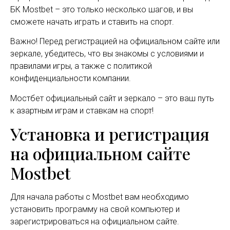
БК Mostbet – это только несколько шагов, и вы
сможете начать играть и ставить на спорт.
Важно! Перед регистрацией на официальном сайте или
зеркале, убедитесь, что вы знакомы с условиями и
правилами игры, а также с политикой
конфиденциальности компании.
Мостбет официальный сайт и зеркало – это ваш путь
к азартным играм и ставкам на спорт!
Установка и регистрация
на официальном сайте
Mostbet
Для начала работы с Mostbet вам необходимо
установить программу на свой компьютер и
зарегистрироваться на официальном сайте.