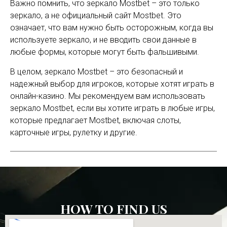
Важно помнить, что зеркало Mostbet – это только
зеркало, а не официальный сайт Mostbet. Это
означает, что вам нужно быть осторожным, когда вы
используете зеркало, и не вводить свои данные в
любые формы, которые могут быть фальшивыми.
В целом, зеркало Mostbet – это безопасный и
надежный выбор для игроков, которые хотят играть в
онлайн-казино. Мы рекомендуем вам использовать
зеркало Mostbet, если вы хотите играть в любые игры,
которые предлагает Mostbet, включая слоты,
карточные игры, рулетку и другие.
HOW TO FIND US