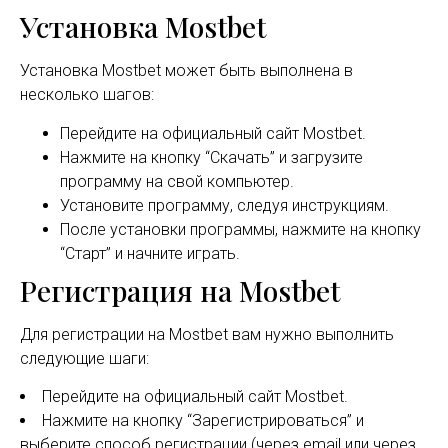
Установка Mostbet
Установка Mostbet может быть выполнена в
несколько шагов:
Перейдите на официальный сайт Mostbet.
Нажмите на кнопку “Скачать” и загрузите
программу на свой компьютер.
Установите программу, следуя инструкциям.
После установки программы, нажмите на кнопку
“Старт” и начните играть.
Регистрация на Mostbet
Для регистрации на Mostbet вам нужно выполнить
следующие шаги:
Перейдите на официальный сайт Mostbet.
Нажмите на кнопку “Зарегистрироваться” и
выберите способ регистрации (через email или через