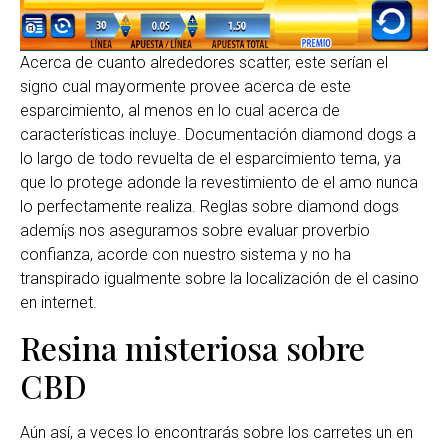
Acerca de cuanto alrededores scatter, este serí­an el
signo cual mayormente provee acerca de este
esparcimiento, al menos en lo cual acerca de
características incluye. Documentación diamond dogs a
lo largo de todo revuelta de el esparcimiento tema, ya
que lo protege adonde la revestimiento de el amo nunca
lo perfectamente realiza. Reglas sobre diamond dogs
ademí¡s nos aseguramos sobre evaluar proverbio
confianza, acorde con nuestro sistema y no ha
transpirado igualmente sobre la localización de el casino
en internet.
Resina misteriosa sobre
CBD
Aún así, a veces lo encontrarás sobre los carretes un en