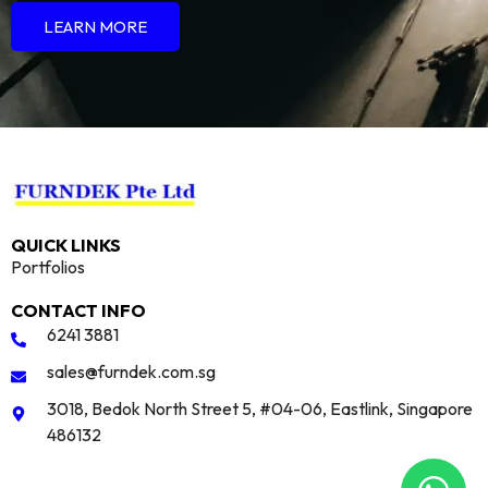
LEARN MORE
QUICK LINKS
Portfolios
CONTACT INFO
6241 3881
sales@furndek.com.sg
3018, Bedok North Street 5, #04-06, Eastlink, Singapore
486132