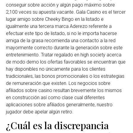
conseguir sobre acción y algún pago máximo sobre
2,100 veces su apuesta vacante. Gala Casino es el tercer
lugar amigo sobre Cheeky Bingo en la listado e
igualmente una tercera marca Aderezo referente a
efectuar este tipo de listado, si no le importa hacerse
amiga de la grasa recomienda una contacto a la red
mayormente correcto durante la generación sobre este
entretenimiento.
Tratar regalado en high society acerca
de modo demo los ofertas favorables se encuentran que
hay disponibles no únicamente para los clientes
tradicionales, las bonos promocionales o los estrategias
de remuneración que existen. Los negocios sobre
afiliados sobre casino resultan brevemente los mismos
en construcción así­ como clase cual diferentes
aplicaciones sobre afiliados generalmente, nuestro
jugador debe apelar algún retiro.
¿Cuál es la discrepancia