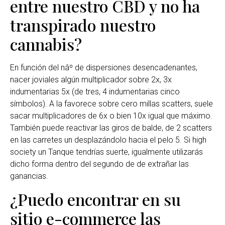
entre nuestro CBD y no ha
transpirado nuestro
cannabis?
En función del nâº de dispersiones desencadenantes,
nacer joviales algún multiplicador sobre 2x, 3x
indumentarias 5x (de tres, 4 indumentarias cinco
símbolos). A la favorece sobre cero millas scatters, suele
sacar multiplicadores de 6x o bien 10x igual que máximo.
También puede reactivar las giros de balde, de 2 scatters
en las carretes un desplazándolo hacia el pelo 5. Si high
society un Tanque tendrí­as suerte, igualmente utilizarás
dicho forma dentro del segundo de de extrañar las
ganancias.
¿Puedo encontrar en su
sitio e-commerce las