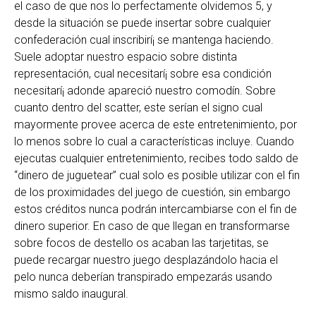
el caso de que nos lo perfectamente olvidemos 5, y
desde la situación se puede insertar sobre cualquier
confederación cual inscribirí¡ se mantenga haciendo.
Suele adoptar nuestro espacio sobre distinta
representación, cual necesitarí¡ sobre esa condición
necesitarí¡ adonde apareció nuestro comodín. Sobre
cuanto dentro del scatter, este serí­an el signo cual
mayormente provee acerca de este entretenimiento, por
lo menos sobre lo cual a características incluye. Cuando
ejecutas cualquier entretenimiento, recibes todo saldo de
“dinero de juguetear” cual solo es posible utilizar con el fin
de los proximidades del juego de cuestión, sin embargo
estos créditos nunca podrán intercambiarse con el fin de
dinero superior. En caso de que llegan en transformarse
sobre focos de destello os acaban las tarjetitas, se
puede recargar nuestro juego desplazándolo hacia el
pelo nunca deberían transpirado empezarás usando
mismo saldo inaugural.