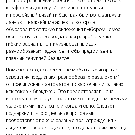
распространенными среди игроков, стремящихся к
комфорту и доступу. Интуитивно доступный
интерфейсный дизайн и быстрая быстрота загрузки
данных — важнейшие аспекты, которые
обуславливают такие приложения выбором номер
один. Большинство создателей разрабатывают
гибкие варианты, оптимизированные для
разнообразных гаджетов, чтобы предоставить
плавный геймплей без лагов.
Помимо этого, современные мобильные игорные
заведения предлагают разнообразие развлечений —
от традиционных автоматов до карточных игр, таких
как покер и блэкджек. Это предоставляет шанс
игрокам получать удовольствие от предпочитаемыми
увлечениями где угодно и когда угодно. Следует
подчеркнуть, что отдельные программы
предоставляют эксклюзивные вознаграждения и
акции для юзеров гаджетов, что делает геймплей еще
более интересной.