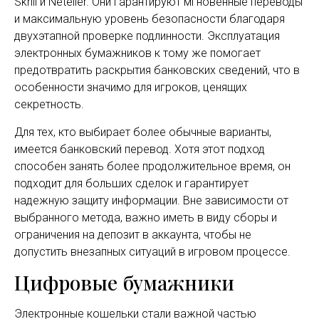
Skrill и Neteller. Они гарантируют мгновенные переводы
и максимальную уровень безопасности благодаря
двухэтапной проверке подлинности. Эксплуатация
электронных бумажников к тому же помогает
предотвратить раскрытия банковских сведений, что в
особенности значимо для игроков, ценящих
секретность.
Для тех, кто выбирает более обычные варианты,
имеется банковский перевод. Хотя этот подход
способен занять более продолжительное время, он
подходит для больших сделок и гарантирует
надежную защиту информации. Вне зависимости от
выбранного метода, важно иметь в виду сборы и
ограничения на депозит в аккаунта, чтобы не
допустить внезапных ситуаций в игровом процессе.
Цифровые бумажники
Электронные кошельки стали важной частью