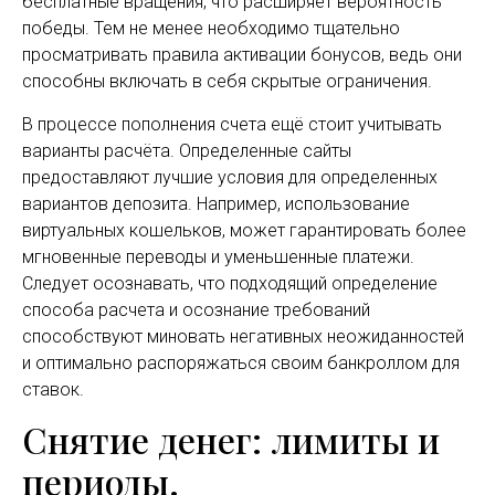
бесплатные вращения, что расширяет вероятность
победы. Тем не менее необходимо тщательно
просматривать правила активации бонусов, ведь они
способны включать в себя скрытые ограничения.
В процессе пополнения счета ещё стоит учитывать
варианты расчёта. Определенные сайты
предоставляют лучшие условия для определенных
вариантов депозита. Например, использование
виртуальных кошельков, может гарантировать более
мгновенные переводы и уменьшенные платежи.
Следует осознавать, что подходящий определение
способа расчета и осознание требований
способствуют миновать негативных неожиданностей
и оптимально распоряжаться своим банкроллом для
ставок.
Снятие денег: лимиты и
периоды.