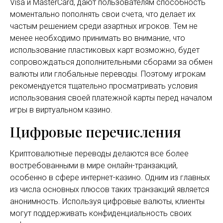
Visa и MasterCard, дают пользователям способность
моментально пополнять свои счета, что делает их
частым решением среди азартных игроков. Тем не
менее необходимо принимать во внимание, что
использование пластиковых карт возможно, будет
сопровождаться дополнительными сборами за обмен
валюты или глобальные переводы. Поэтому игрокам
рекомендуется тщательно просматривать условия
использования своей платежной карты перед началом
игры в виртуальном казино.
Цифровые перечисления
Криптовалютные переводы делаются все более
востребованными в мире онлайн-транзакций,
особенно в сфере интернет-казино. Одним из главных
из числа основных плюсов таких транзакций является
анонимность. Используя цифровые валюты, клиенты
могут поддерживать конфиденциальность своих