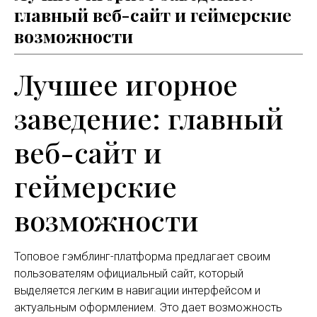
главный веб-сайт и геймерские
возможности
Лучшее игорное
заведение: главный
веб-сайт и
геймерские
возможности
Топовое гэмблинг-платформа предлагает своим
пользователям официальный сайт, который
выделяется легким в навигации интерфейсом и
актуальным оформлением. Это дает возможность