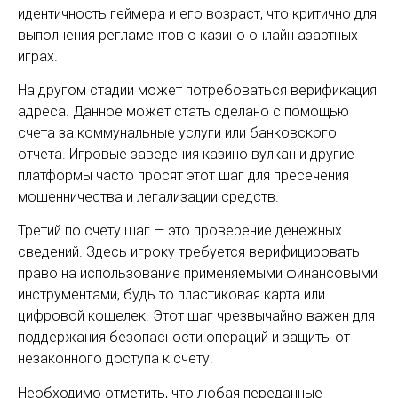
идентичность геймера и его возраст, что критично для
выполнения регламентов о казино онлайн азартных
играх.
На другом стадии может потребоваться верификация
адреса. Данное может стать сделано с помощью
счета за коммунальные услуги или банковского
отчета. Игровые заведения казино вулкан и другие
платформы часто просят этот шаг для пресечения
мошенничества и легализации средств.
Третий по счету шаг — это проверение денежных
сведений. Здесь игроку требуется верифицировать
право на использование применяемыми финансовыми
инструментами, будь то пластиковая карта или
цифровой кошелек. Этот шаг чрезвычайно важен для
поддержания безопасности операций и защиты от
незаконного доступа к счету.
Необходимо отметить, что любая переданные