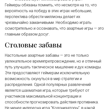
Геймеры обязаны помнить, что несмотря на то, что
вероятность на победу в этих играх небольшие,
перспектива обрести миллионы делает их
чрезвычайно заманчивыми. Необходимо играть
осмотрительно и осознавать, что азартные игры — это
главным образом досуг.
Столовые забавы
Настольные азартные забавы — это не только
увлекательное времяпрепровождение, но и отличный
путь улучшать тактическое мышление и дух команды.
Эти предоставляют геймерам исключительную
возможность окунуться в мир стратегии и
распределения. Одной популярных развлечений
является шахматная игра, которые требуют от
участников максимальной концентрации и
способности прогнозировать действия противника.
Не менее интересна игра "Колонизаторы", в какой