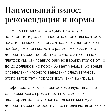
Наименьший взнос:
рекомендации и нормы
Наименьший взнос — это сумма, которую
пользователь должен внести на свой баланс, чтобы
начать развлечения в онлайн казино. Для новичков
необходимо понимать, что размер минимального
депозита может колебаться с учетом выбранной
платформы. Как правило размер варьируется от от 10
до 20 долларов, но порой бывает меньше. Во время
определения игорного заведения следует учесть
этого авторитет и порядок получения выигрыша.
Профессиональные игроки рекомендуют вначале
ознакомиться с промо варианты гэмблинг-
платформы. Зачастую при пополнении минимум
депозита можно обрести дополнительные плюшки или