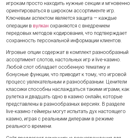
игрокам просто находить нужные секции и мгновенно
ориентироваться в широком ассортименте игр.
Ключевым аспектом является защита — каждые
вулкан
операции в
охраняются с внедрением
передовых методов кодирования, что подтверждает
сохранность персональной информации клиентов.
Игровые опции содержат в комплект разнообразный
ассортимент слотов, настольных игр и live-казино.
Любой слот обладает особенную тематику и
бонусные функции, что приводит к тому, что игровой
процесс увлекательным и разнообразным. Ценители
классики способны наслаждаться такими играми, как
рулетка и двадцать одно в казино онлайн, которые
представлены в разнообразных версиях. В разделе
live-казино геймеры могут испытать дух настоящего
казино, играя с реальными дилерами в режиме
реального времени.