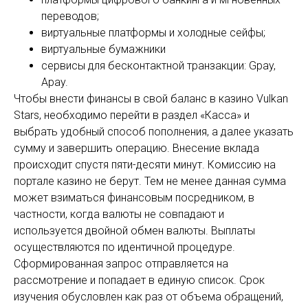
переводов;
виртуальные платформы и холодные сейфы;
виртуальные бумажники
сервисы для бесконтактной транзакции: Gpay,
Apay.
Чтобы внести финансы в свой баланс в казино Vulkan
Stars, необходимо перейти в раздел «Касса» и
выбрать удобный способ пополнения, а далее указать
сумму и завершить операцию. Внесение вклада
происходит спустя пяти-десяти минут. Комиссию на
портале казино не берут. Тем не менее данная сумма
может взиматься финансовым посредником, в
частности, когда валюты не совпадают и
используется двойной обмен валюты. Выплаты
осуществляются по идентичной процедуре.
Сформированная запрос отправляется на
рассмотрение и попадает в единую список. Срок
изучения обусловлен как раз от объема обращений,