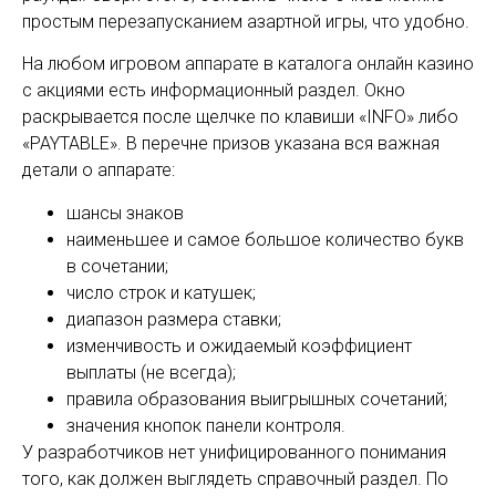
простым перезапусканием азартной игры, что удобно.
На любом игровом аппарате в каталога онлайн казино
с акциями есть информационный раздел. Окно
раскрывается после щелчке по клавиши «INFO» либо
«PAYTABLE». В перечне призов указана вся важная
детали о аппарате:
шансы знаков
наименьшее и самое большое количество букв
в сочетании;
число строк и катушек;
диапазон размера ставки;
изменчивость и ожидаемый коэффициент
выплаты (не всегда);
правила образования выигрышных сочетаний;
значения кнопок панели контроля.
У разработчиков нет унифицированного понимания
того, как должен выглядеть справочный раздел. По