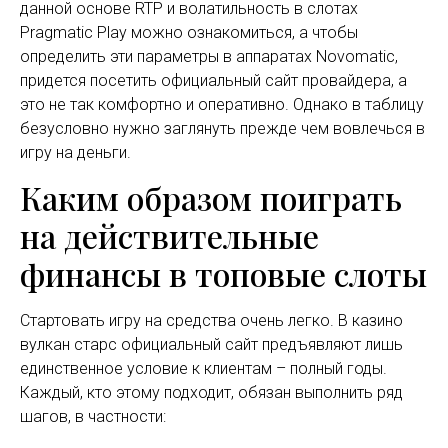
данной основе RTP и волатильность в слотах
Pragmatic Play можно ознакомиться, а чтобы
определить эти параметры в аппаратах Novomatic,
придется посетить официальный сайт провайдера, а
это не так комфортно и оперативно. Однако в таблицу
безусловно нужно заглянуть прежде чем вовлечься в
игру на деньги.
Каким образом поиграть
на действительные
финансы в топовые слоты
Стартовать игру на средства очень легко. В казино
вулкан старс официальный сайт предъявляют лишь
единственное условие к клиентам – полный годы.
Каждый, кто этому подходит, обязан выполнить ряд
шагов, в частности: