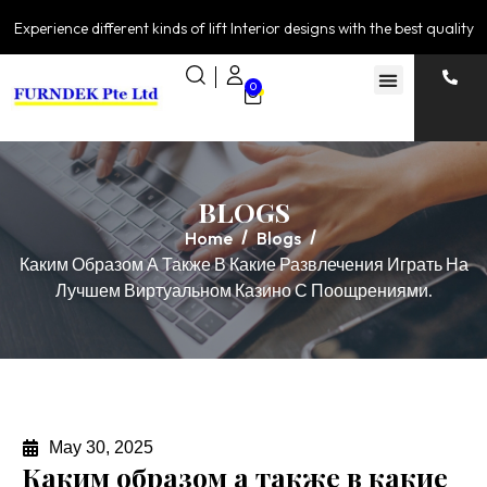
Experience different kinds of lift Interior designs with the best quality
0
BLOGS
Home
Blogs
Каким Образом А Также В Какие Развлечения Играть На
Лучшем Виртуальном Казино С Поощрениями.
May 30, 2025
Каким образом а также в какие