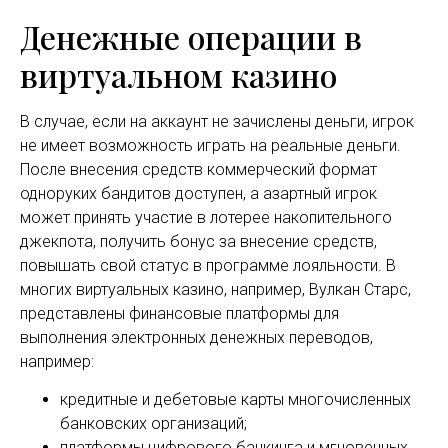
Денежные операции в
виртуальном казино
В случае, если на аккаунт не зачислены деньги, игрок
не имеет возможность играть на реальные деньги.
После внесения средств коммерческий формат
одноруких бандитов доступен, а азартный игрок
может принять участие в лотерее накопительного
джекпота, получить бонус за внесение средств,
повышать свой статус в программе лояльности. В
многих виртуальных казино, например, Вулкан Старс,
представлены финансовые платформы для
выполнения электронных денежных переводов,
например:
кредитные и дебетовые карты многочисленных
банковских организаций;
платформы цифрового банкинга и мгновенных