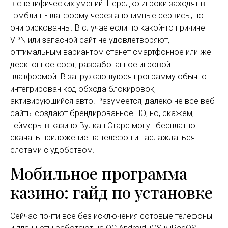
в специфических умений. Нередко игроки заходят в
гэмблинг-платформу через анонимные сервисы, но
они рискованны. В случае если по какой-то причине
VPN или запасной сайт не удовлетворяют,
оптимальным вариантом станет смартфонное или же
десктопное софт, разработанное игровой
платформой. В загружающуюся программу обычно
интегрирован код обхода блокировок,
активирующийся авто. Разумеется, далеко не все веб-
сайты создают брендированное ПО, но, скажем,
геймеры в казино Вулкан Старс могут бесплатно
скачать приложение на телефон и наслаждаться
слотами с удобством.
Мобильное программа
казино: гайд по установке
Сейчас почти все без исключения сотовые телефоны