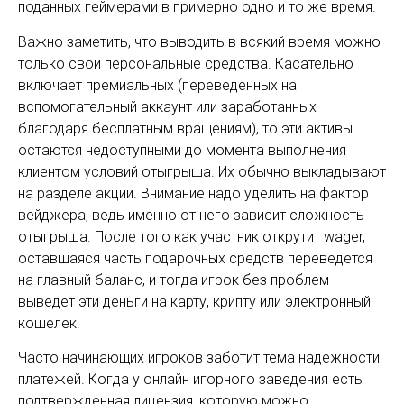
поданных геймерами в примерно одно и то же время.
Важно заметить, что выводить в всякий время можно
только свои персональные средства. Касательно
включает премиальных (переведенных на
вспомогательный аккаунт или заработанных
благодаря бесплатным вращениям), то эти активы
остаются недоступными до момента выполнения
клиентом условий отыгрыша. Их обычно выкладывают
на разделе акции. Внимание надо уделить на фактор
вейджера, ведь именно от него зависит сложность
отыгрыша. После того как участник открутит wager,
оставшаяся часть подарочных средств переведется
на главный баланс, и тогда игрок без проблем
выведет эти деньги на карту, крипту или электронный
кошелек.
Часто начинающих игроков заботит тема надежности
платежей. Когда у онлайн игорного заведения есть
подтвержденная лицензия, которую можно