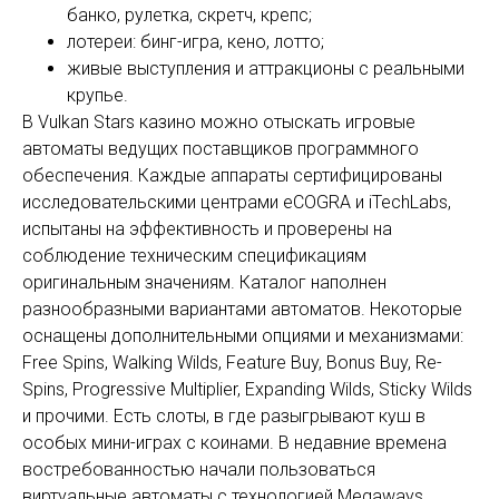
банко, рулетка, скретч, крепс;
лотереи: бинг-игра, кено, лотто;
живые выступления и аттракционы с реальными
крупье.
В Vulkan Stars казино можно отыскать игровые
автоматы ведущих поставщиков программного
обеспечения. Каждые аппараты сертифицированы
исследовательскими центрами eCOGRA и iTechLabs,
испытаны на эффективность и проверены на
соблюдение техничеcким спецификациям
оригинальным значениям. Каталог наполнен
разнообразными вариантами автоматов. Некоторые
оснащены дополнительными опциями и механизмами:
Free Spins, Walking Wilds, Feature Buy, Bonus Buy, Re-
Spins, Progressive Multiplier, Expanding Wilds, Sticky Wilds
и прочими. Есть слоты, в где разыгрывают куш в
особых мини-играх с коинами. В недавние времена
востребованностью начали пользоваться
виртуальные автоматы с технологией Megaways,