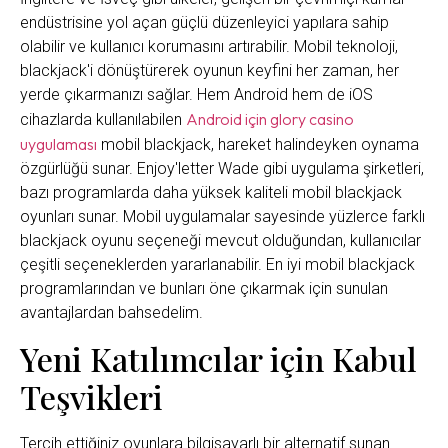
endüstrisine yol açan güçlü düzenleyici yapılara sahip
olabilir ve kullanıcı korumasını artırabilir. Mobil teknoloji,
blackjack'i dönüştürerek oyunun keyfini her zaman, her
yerde çıkarmanızı sağlar. Hem Android hem de iOS
Android için glory casino
cihazlarda kullanılabilen
uygulaması
mobil blackjack, hareket halindeyken oynama
özgürlüğü sunar. Enjoy'letter Wade gibi uygulama şirketleri,
bazı programlarda daha yüksek kaliteli mobil blackjack
oyunları sunar. Mobil uygulamalar sayesinde yüzlerce farklı
blackjack oyunu seçeneği mevcut olduğundan, kullanıcılar
çeşitli seçeneklerden yararlanabilir. En iyi mobil blackjack
programlarından ve bunları öne çıkarmak için sunulan
avantajlardan bahsedelim.
Yeni Katılımcılar için Kabul
Teşvikleri
Tercih ettiğiniz oyunlara bilgisayarlı bir alternatif sunan