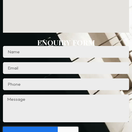
ENQUIRY FORM