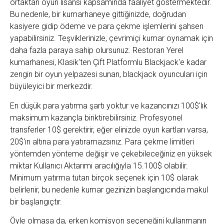
ortaktan oyun lisansı kapsamında faaliyet göstermektedir.
Bu nedenle, bir kumarhaneye gittiğinizde, doğrudan
kasiyere gidip ödeme ve para çekme işlemlerini şahsen
yapabilirsiniz. Teşviklerinizle, çevrimiçi kumar oynamak için
daha fazla paraya sahip olursunuz. Restoran Yerel
kumarhanesi, Klasik'ten Çift Platformlu Blackjack'e kadar
zengin bir oyun yelpazesi sunan, blackjack oyuncuları için
büyüleyici bir merkezdir.
En düşük para yatırma şartı yoktur ve kazancınızı 100$'lık
maksimum kazançla biriktirebilirsiniz. Profesyonel
transferler 10$ gerektirir, eğer elinizde oyun kartları varsa,
20$'ın altına para yatıramazsınız. Para çekme limitleri
yöntemden yönteme değişir ve çekebileceğiniz en yüksek
miktar Kullanıcı Aktarımı aracılığıyla 15.100$ olabilir.
Minimum yatırma tutarı birçok seçenek için 10$ olarak
belirlenir, bu nedenle kumar gezinizin başlangıcında makul
bir başlangıçtır.
Öyle olmasa da, erken komisyon seçeneğini kullanmanın