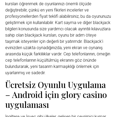
kursları öğrenmek de oyunlarınızı önemli ölçüde
değiştirebilir, çünkü en yeni fikirleri incelerler ve
profesyonellerden fiyat teklifi alabilirsiniz, bu da oyununuzu
geliştirmek için kullanılabilir.
Kart sayma ve diğer blackjack
bilgileri konusunda size yardımcı olacak ayrıntılı kılavuzlara
sahip olan blackjack kursları, oyunu bir adım öteye
taşımak isteyenler için değerli bir yatırımdır. Blackjack'i
evinizden uzakta oynadığınızda, yeni ekran ve oynanış
arasında küçük farklılıklar vardır. Cep telefonlarının, örneğin
cep telefonlarının küçültülmüş ekranını göz önünde
bulundurarak, yeni tasarım karmaşıklığı önlemek için
uyarlanmış ve sadedir.
Ücretsiz Oyunlu Uygulama
– Android için glory casino
uygulaması
İngiltere ve İsveç gibi ülkeler, gelişen bir çevrimiçi kumar