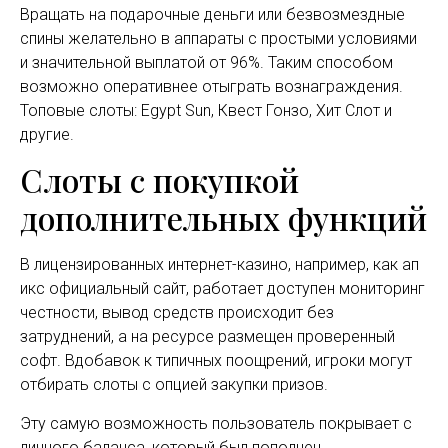
Вращать на подарочные деньги или безвозмездные
спины желательно в аппараты с простыми условиями
и значительной выплатой от 96%. Таким способом
возможно оперативнее отыграть вознаграждения.
Топовые слоты: Egypt Sun, Квест Гонзо, Хит Слот и
другие.
Слоты с покупкой
дополнительных функций
В лицензированных интернет-казино, например, как ап
икс официальный сайт, работает доступен мониторинг
честности, вывод средств происходит без
затруднений, а на ресурсе размещен проверенный
софт. Вдобавок к типичных поощрений, игроки могут
отбирать слоты с опцией закупки призов.
Эту самую возможность пользователь покрывает с
личного баланса, который был пополнен