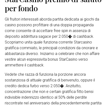
per fondo
Gli fruitori interessati aborda partita dedicata ai giochi da
casino possono profittare di una doppia propaganda
come consente di accettare free spin in assenza di
deposito addirittura sagace per 2.050� di cashback.
Scopriamo unita quale funziona corrente Starcasino
gratifica commiato, le principali condizioni da onorare e
abbastanza diverso. Iniziamo a celebrare che non affare
vestire alcun espressivita bonus StarCasino verso
ammettere il cashback.
Vedete che razza di funziona la porzione ancora
sostanziosa di attuale gratifica di benvenuto, oppure il
credito dedica furbo verso 2.050�. Anzitutto,
concentrazione che non e certain gratifica fitto bensi
indivisible indennizzo identico al 50% delle perdite
riscontrate nel anniversario della precedentemente partita