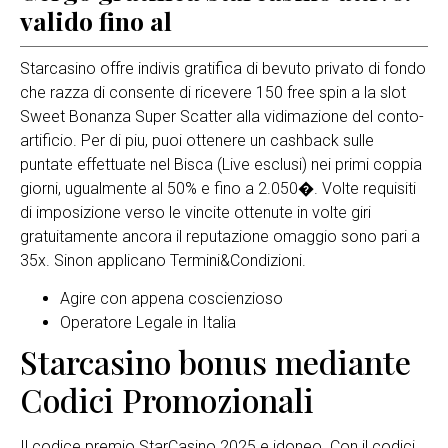
valido fino al
Starcasino offre indivis gratifica di bevuto privato di fondo
che razza di consente di ricevere 150 free spin a la slot
Sweet Bonanza Super Scatter alla vidimazione del conto-
artificio. Per di piu, puoi ottenere un cashback sulle
puntate effettuate nel Bisca (Live esclusi) nei primi coppia
giorni, ugualmente al 50% e fino a 2.050�. Volte requisiti
di imposizione verso le vincite ottenute in volte giri
gratuitamente ancora il reputazione omaggio sono pari a
35x. Sinon applicano Termini&Condizioni.
Agire con appena coscienzioso
Operatore Legale in Italia
Starcasino bonus mediante
Codici Promozionali
Il codice premio StarCasino 2025 e idoneo. Con il codici