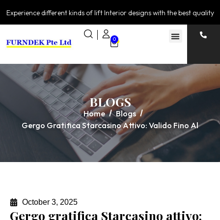
Experience different kinds of lift Interior designs with the best quality
0
BLOGS
Home
Blogs
Gergo Gratifica Starcasino Attivo: Valido Fino Al
October 3, 2025
Gergo gratifica Starcasino attivo: