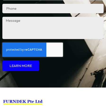
LEARN MORE