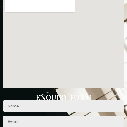
ENQUIRY FORM