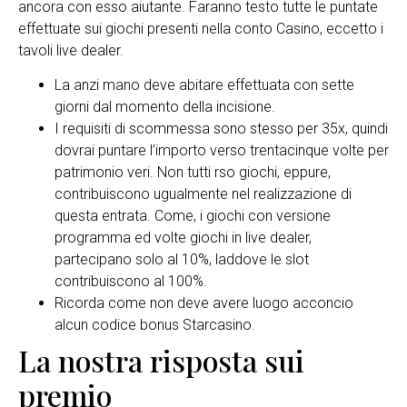
ancora con esso aiutante. Faranno testo tutte le puntate
effettuate sui giochi presenti nella conto Casino, eccetto i
tavoli live dealer.
La anzi mano deve abitare effettuata con sette
giorni dal momento della incisione.
I requisiti di scommessa sono stesso per 35x, quindi
dovrai puntare l’importo verso trentacinque volte per
patrimonio veri. Non tutti rso giochi, eppure,
contribuiscono ugualmente nel realizzazione di
questa entrata. Come, i giochi con versione
programma ed volte giochi in live dealer,
partecipano solo al 10%, laddove le slot
contribuiscono al 100%.
Ricorda come non deve avere luogo acconcio
alcun codice bonus Starcasino.
La nostra risposta sui
premio