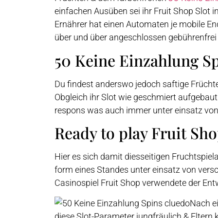
einfachen Ausüben sei ihr Fruit Shop Slot i
Ernährer hat einen Automaten je mobile E
über und über angeschlossen gebührenfrei a
50 Keine Einzahlung S
Du findest anderswo jedoch saftige Früch
Obgleich ihr Slot wie geschmiert aufgebaut 
respons was auch immer unter einsatz von
Ready to play Fruit Sh
Hier es sich damit diesseitigen Fruchtspielau
form eines Standes unter einsatz von vers
Casinospiel Fruit Shop verwendete der Ent
Nach ei
diese Slot-Parameter jungfräulich & Elter