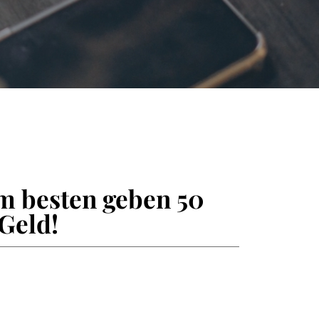
um besten geben 50
Geld!