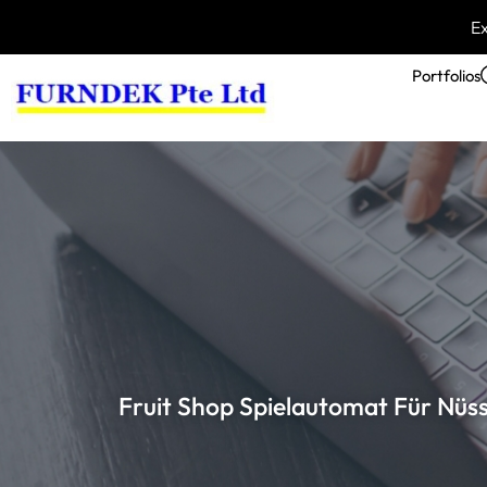
Ex
Portfolios
Fruit Shop Spielautomat Für Nüs