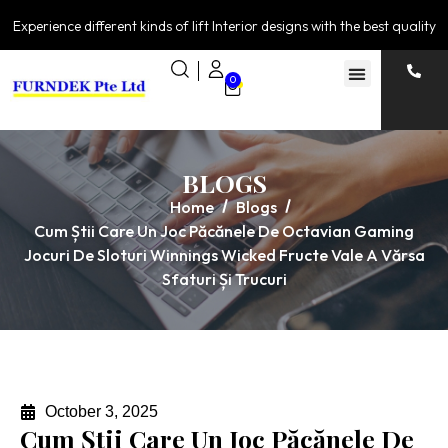
Experience different kinds of lift Interior designs with the best quality
0
BLOGS
Home
Blogs
Cum Știi Care Un Joc Păcănele De Octavian Gaming
Jocuri De Sloturi Winnings Wicked Fructe Vale A Vărsa
Sfaturi Și Trucuri
October 3, 2025
Cum Știi Care Un Joc Păcănele De