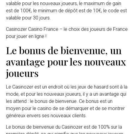
valable pour les nouveaux joueurs, le maximum de gain
est de 100€, le minimum de dépôt est de 10€, le code est
valable pour 30 jours.
Casinozer Casino France – le choix des joueurs de France
pour jouer en ligne !
Le bonus de bienvenue, un
avantage pour les nouveaux
joueurs
Le Casinozer est un endroit où les jeux de hasard sont à la
mode, et pour les nouveaux joueurs, il y a un avantage qui
les attend : le bonus de bienvenue. Ce bonus est un
moyen pour le casino de se démarquer et de se montrer
généreux envers ses nouveaux clients.
Le bonus de bienvenue du Casinozer est de 100% sur la