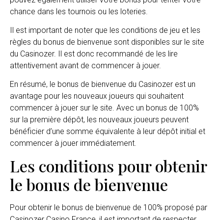
chance dans les tournois ou les loteries.
Il est important de noter que les conditions de jeu et les
règles du bonus de bienvenue sont disponibles sur le site
du Casinozer. Il est donc recommandé de les lire
attentivement avant de commencer à jouer.
En résumé, le bonus de bienvenue du Casinozer est un
avantage pour les nouveaux joueurs qui souhaitent
commencer à jouer sur le site. Avec un bonus de 100%
sur la première dépôt, les nouveaux joueurs peuvent
bénéficier d’une somme équivalente à leur dépôt initial et
commencer à jouer immédiatement.
Les conditions pour obtenir
le bonus de bienvenue
Pour obtenir le bonus de bienvenue de 100% proposé par
Casinozer Casino France, il est important de respecter