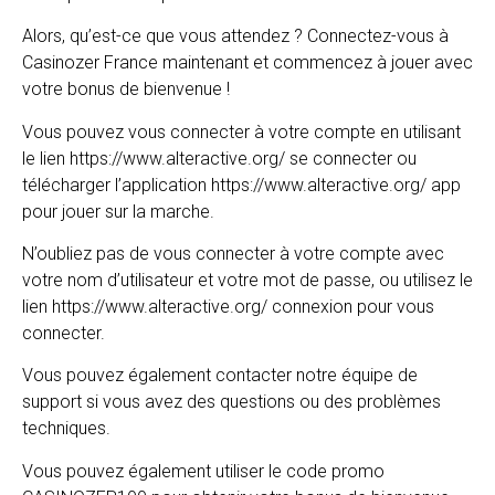
Alors, qu’est-ce que vous attendez ? Connectez-vous à
Casinozer France maintenant et commencez à jouer avec
votre bonus de bienvenue !
Vous pouvez vous connecter à votre compte en utilisant
le lien https://www.alteractive.org/ se connecter ou
télécharger l’application https://www.alteractive.org/ app
pour jouer sur la marche.
N’oubliez pas de vous connecter à votre compte avec
votre nom d’utilisateur et votre mot de passe, ou utilisez le
lien https://www.alteractive.org/ connexion pour vous
connecter.
Vous pouvez également contacter notre équipe de
support si vous avez des questions ou des problèmes
techniques.
Vous pouvez également utiliser le code promo