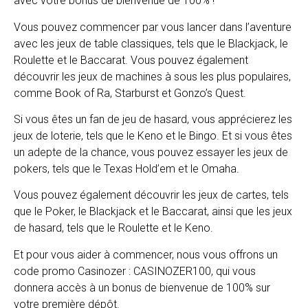
avec votre bonus de bienvenue de 100% !
Vous pouvez commencer par vous lancer dans l’aventure
avec les jeux de table classiques, tels que le Blackjack, le
Roulette et le Baccarat. Vous pouvez également
découvrir les jeux de machines à sous les plus populaires,
comme Book of Ra, Starburst et Gonzo’s Quest.
Si vous êtes un fan de jeu de hasard, vous apprécierez les
jeux de loterie, tels que le Keno et le Bingo. Et si vous êtes
un adepte de la chance, vous pouvez essayer les jeux de
pokers, tels que le Texas Hold’em et le Omaha.
Vous pouvez également découvrir les jeux de cartes, tels
que le Poker, le Blackjack et le Baccarat, ainsi que les jeux
de hasard, tels que le Roulette et le Keno.
Et pour vous aider à commencer, nous vous offrons un
code promo Casinozer : CASINOZER100, qui vous
donnera accès à un bonus de bienvenue de 100% sur
votre première dépôt.