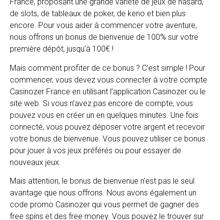
France, proposant une grande variété de jeux de hasard,
de slots, de tableaux de poker, de keno et bien plus
encore. Pour vous aider à commencer votre aventure,
nous offrons un bonus de bienvenue de 100% sur votre
première dépôt, jusqu’à 100€ !
Mais comment profiter de ce bonus ? C’est simple ! Pour
commencer, vous devez vous connecter à votre compte
Casinozer France en utilisant l’application Casinozer ou le
site web. Si vous n’avez pas encore de compte, vous
pouvez vous en créer un en quelques minutes. Une fois
connecté, vous pouvez déposer votre argent et recevoir
votre bonus de bienvenue. Vous pouvez utiliser ce bonus
pour jouer à vos jeux préférés ou pour essayer de
nouveaux jeux.
Mais attention, le bonus de bienvenue n’est pas le seul
avantage que nous offrons. Nous avons également un
code promo Casinozer qui vous permet de gagner des
free spins et des free money. Vous pouvez le trouver sur