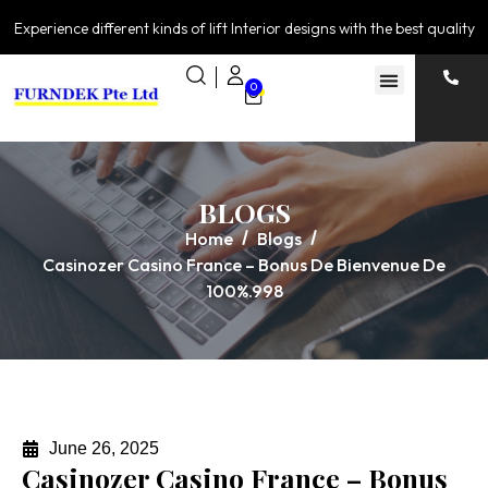
Experience different kinds of lift Interior designs with the best quality
0
BLOGS
Home
Blogs
Casinozer Casino France – Bonus De Bienvenue De
100%.998
June 26, 2025
Casinozer Casino France – Bonus