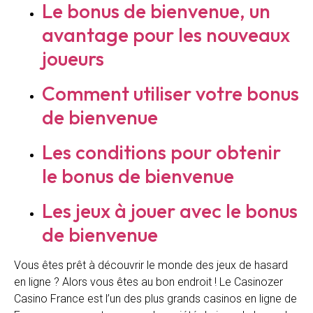
Le bonus de bienvenue, un
avantage pour les nouveaux
joueurs
Comment utiliser votre bonus
de bienvenue
Les conditions pour obtenir
le bonus de bienvenue
Les jeux à jouer avec le bonus
de bienvenue
Vous êtes prêt à découvrir le monde des jeux de hasard
en ligne ? Alors vous êtes au bon endroit ! Le Casinozer
Casino France est l’un des plus grands casinos en ligne de