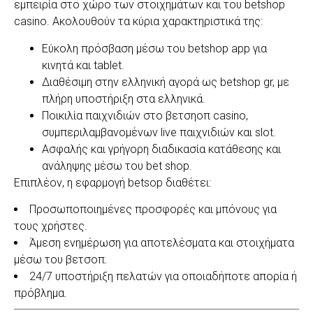
εμπειρία στο χώρο των στοιχημάτων και του betshop
casino. Ακολουθούν τα κύρια χαρακτηριστικά της:
Εύκολη πρόσβαση μέσω του betshop app για
κινητά και tablet.
Διαθέσιμη στην ελληνική αγορά ως betshop gr, με
πλήρη υποστήριξη στα ελληνικά.
Ποικιλία παιχνιδιών στο βετσηοπ casino,
συμπεριλαμβανομένων live παιχνιδιών και slot.
Ασφαλής και γρήγορη διαδικασία κατάθεσης και
ανάληψης μέσω του bet shop.
Επιπλέον, η εφαρμογή betsop διαθέτει:
Προσωποποιημένες προσφορές και μπόνους για
τους χρήστες.
Άμεση ενημέρωση για αποτελέσματα και στοιχήματα
μέσω του βετσοπ.
24/7 υποστήριξη πελατών για οποιαδήποτε απορία ή
πρόβλημα.