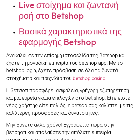
Live στοίχημα και ζωντανή
ροή στο Betshop
Βασικά χαρακτηριστικά της
εφαρμογής Betshop
Ανακαλύψτε την επίσημη ιστοσελίδα της Betshop και
ζήστε τη μοναδική εμπειρία του betshop app. Με το
betshop login, έχετε πρόσβαση σε όλα τα δυνατά
betshop casino
στοιχήματα και παιχνίδια του
.
Η βετσοπ προσφέρει ασφάλεια, γρήγορη εξυπηρέτηση
και μια ευρεία γκάμα επιλογών στο bet shop. Είτε είστε
νέος χρήστης είτε παλιός, η betsop σας καλύπτει με τις
καλύτερες προσφορές και δυνατότητες.
Μην χάνετε άλλο χρόνο! Εγγραφείτε τώρα στην
βετσηοπ και απολαύστε την απόλυτη εμπειρία
στοιχημάτων με την betshop gr.