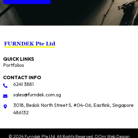
QUICK LINKS
Portfolios
CONTACT INFO
6241 3881
sales@furndek.com.sg
3018, Bedok North Street 5, #04-06, Eastlink, Singapore
486132
© 2024 Furndek Pte Ltd. All Rights Reserved.
OOm Web Design