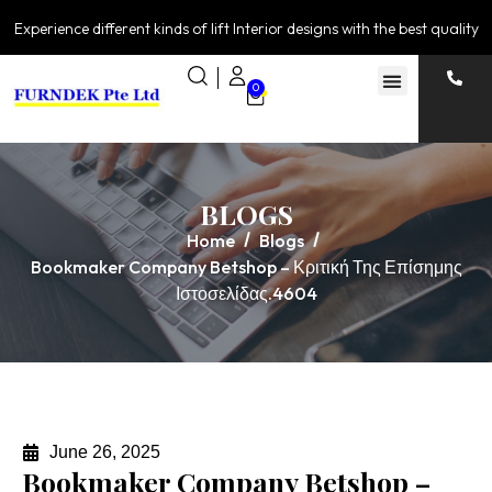
Experience different kinds of lift Interior designs with the best quality
0
BLOGS
Home
Blogs
Bookmaker Company Betshop – Κριτική Της Επίσημης
Ιστοσελίδας.4604
June 26, 2025
Bookmaker Company Betshop –