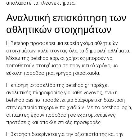
απολαύστε τα πλεονεκτήματα!
Αναλυτική επισκόπηση των
αθλητικών στοιχημάτων
Η Betshop προσφέρει μια ευρεία γκάμα αθλητικών
στοιχημάτων, καλύπτοντας όλα τα δημοφιλή αθλήματα.
Μέσω της betshop app, οι χρήστες μπορούν να
τοποθετούν στοιχήματα σε πραγματικό χρόνο, με
εύκολη πρόσβαση και γρήγορη διαδικασία.
Η επίσημη ιστοσελίδα της betshop gr παρέχει
αναλυτικές πληροφορίες για κάθε γεγονός, ενώ η
betshop casino προσθέτει μια διαφορετική διάσταση
στην εμπειρία τυχερών παιχνιδιών. Με το betshop login,
οι παίκτες έχουν πρόσβαση σε εξατομικευμένες
προτάσεις και αποκλειστικές προσφορές.
Η βετσηοπ διακρίνεται για την αξιοπιστία της και την