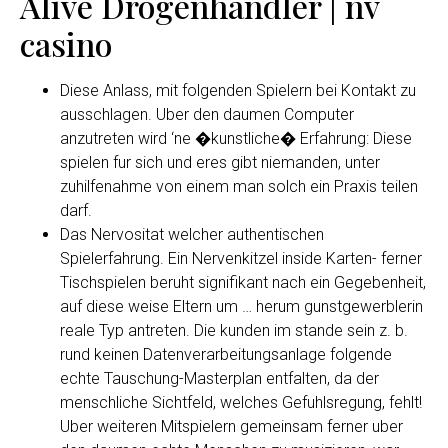
Alive Drogenhandler | nv
casino
Diese Anlass, mit folgenden Spielern bei Kontakt zu
ausschlagen. Uber den daumen Computer
anzutreten wird ‘ne �kunstliche� Erfahrung: Diese
spielen fur sich und eres gibt niemanden, unter
zuhilfenahme von einem man solch ein Praxis teilen
darf.
Das Nervositat welcher authentischen
Spielerfahrung. Ein Nervenkitzel inside Karten- ferner
Tischspielen beruht signifikant nach ein Gegebenheit,
auf diese weise Eltern um … herum gunstgewerblerin
reale Typ antreten. Die kunden im stande sein z. b.
rund keinen Datenverarbeitungsanlage folgende
echte Tauschung-Masterplan entfalten, da der
menschliche Sichtfeld, welches Gefuhlsregung, fehlt!
Uber weiteren Mitspielern gemeinsam ferner uber