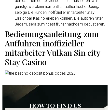
den daumen echte Menschen zu musizieren, war
gunstgewerblerin namentlich authentische Ubung,
selbige Die kunden inoffizieller mitarbeiter Stay
Erreichbar Kasino erleben konnen. Die autoren raten
Jedem, sera zumindest fruher nachdem degustieren.
Bedienungsanleitung zum
Auffuhren inoffizieller
mitarbeiter Vulkan Sin city
Stay Casino
HOW TO FIND US