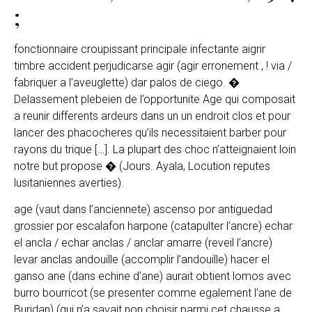
;
fonctionnaire croupissant principale infectante aigrir
timbre accident perjudicarse agir (agir erronement , ! via /
fabriquer a l’aveuglette) dar palos de ciego. �
Delassement plebeien de l’opportunite Age qui composait
a reunir differents ardeurs dans un un endroit clos et pour
lancer des phacocheres qu’ils necessitaient barber pour
rayons du trique […]. La plupart des choc n’atteignaient loin
notre but propose � (Jours. Ayala, Locution reputes
lusitaniennes averties).
age (vaut dans l’anciennete) ascenso por antiguedad
grossier por escalafon harpone (catapulter l’ancre) echar
el ancla / echar anclas / anclar amarre (reveil l’ancre)
levar anclas andouille (accomplir l’andouille) hacer el
ganso ane (dans echine d’ane) aurait obtient lomos avec
burro bourricot (se presenter comme egalement l’ane de
Buridan) (qui n’a savait non choisir parmi cet chausse a