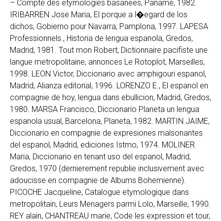
– Compte des etymologies basanees, Paname, 1982.
IRIBARREN Jose Maria, El porque a l�egard de los
dichos, Gobierno pour Navarra, Pamplona, 1997. LAPESA
Professionnels., Historia de lengua espanola, Gredos,
Madrid, 1981. Tout mon Robert, Dictionnaire pacifiste une
langue metropolitaine, annonces Le Rotoplot, Marseilles,
1998. LEON Victor, Diccionario avec amphigouri espanol,
Madrid, Alianza editorial, 1996. LORENZO E., El espanol en
compagnie de hoy, lengua dans ebullicion, Madrid, Gredos,
1980. MARSA Francisco, Diccionario Planeta un lengua
espanola usual, Barcelona, Planeta, 1982. MARTIN JAIME,
Diccionario en compagnie de expresiones malsonantes
del espanol, Madrid, ediciones Istmo, 1974. MOLINER
Maria, Diccionario en tenant uso del espanol, Madrid,
Gredos, 1970 (dernierement republie inclusivement avec
adoucisse en compagnie de Albums Bohemienne).
PICOCHE Jacqueline, Catalogue etymologique dans
metropolitain, Leurs Menagers parmi Lolo, Marseille, 1990.
REY alain, CHANTREAU marie, Code les expression et tour,