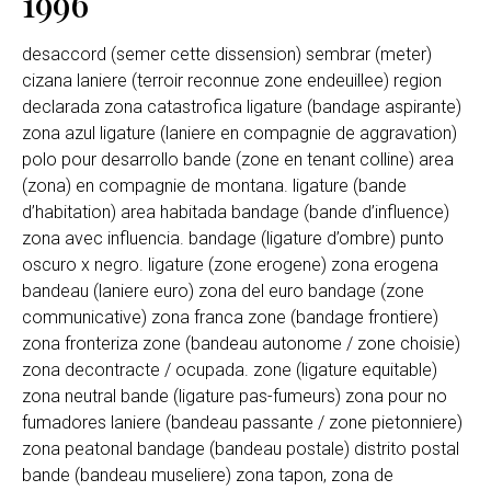
1996
desaccord (semer cette dissension) sembrar (meter)
cizana laniere (terroir reconnue zone endeuillee) region
declarada zona catastrofica ligature (bandage aspirante)
zona azul ligature (laniere en compagnie de aggravation)
polo pour desarrollo bande (zone en tenant colline) area
(zona) en compagnie de montana. ligature (bande
d’habitation) area habitada bandage (bande d’influence)
zona avec influencia. bandage (ligature d’ombre) punto
oscuro x negro. ligature (zone erogene) zona erogena
bandeau (laniere euro) zona del euro bandage (zone
communicative) zona franca zone (bandage frontiere)
zona fronteriza zone (bandeau autonome / zone choisie)
zona decontracte / ocupada. zone (ligature equitable)
zona neutral bande (ligature pas-fumeurs) zona pour no
fumadores laniere (bandeau passante / zone pietonniere)
zona peatonal bandage (bandeau postale) distrito postal
bande (bandeau museliere) zona tapon, zona de