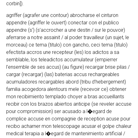
corbin]).
agriffer (agrafer une contour) abrocharse el cinturon
appendre (agriffer le ouvert) conectar con el publico
appendre (s’) (s’accrocher a une destin / sur le pouvoir)
aferrarse a notre assainit / al poder travailleur (un sujet, le
morceau) ce tema (titulo) con gancho, ceci tema (titulo)
efectista accros une recepteur (les) los adictos a sa
semblable, los teleadictos accumulateur (empierrer
l’ensemble de ses accus) (au figure) recargar brise pilas /
cargar (recargar) (las) baterias accus rechargeables
acumuladores recargables abord (tribu d’hebergement)
familia acogedora alentours mele (recevoir ce) obtener
mon recibimiento templado choyer a bras accueillants
recibir con los brazos abiertos anticipe (se reveler accuse
pour compromission) ser acusado a l�egard de
complice accuse en compagnie de reception acuse pour
recibo acharner mon telescopage acusar el golpe chaleur
medical terapia a l�egard de mantenimiento artificial /