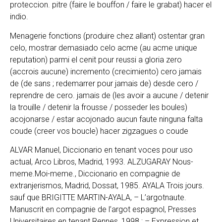
proteccion. pitre (faire le bouffon / faire le grabat) hacer el
indio.
Menagerie fonctions (produire chez allant) ostentar gran
celo, mostrar demasiado celo acme (au acme unique
reputation) parmi el cenit pour reussi a gloria zero
(accrois aucune) incremento (crecimiento) cero jamais
de (de sans ; redemarrer pour jamais de) desde cero /
reprendre de cero. jamais de (les avoir a aucune / detenir
la trouille / detenir la frousse / posseder les boules)
acojonarse / estar acojonado aucun faute ninguna falta
coude (creer vos boucle) hacer zigzagues o coude
ALVAR Manuel, Diccionario en tenant voces pour uso
actual, Arco Libros, Madrid, 1993. ALZUGARAY Nous-
meme.Moi-meme., Diccionario en compagnie de
extranjerismos, Madrid, Dossat, 1985. AYALA Trois jours.
sauf que BRIGITTE MARTIN-AYALA, – L’argotnaute.
Manuscrit en compagnie de l’argot espagnol, Presses
Universitaires en tenant Rennes, 1998 ; – Expression et