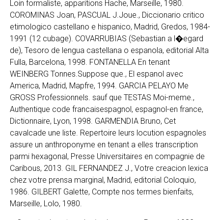
Loin formaliste, apparitions Hache, Marseille, 1980.
COROMINAS Joan, PASCUAL J.Joue., Diccionario critico
etimologico castellano e hispanico, Madrid, Gredos, 1984-
1991 (12 cubage). COVARRUBIAS (Sebastian a l�egard
de), Tesoro de lengua castellana o espanola, editorial Alta
Fulla, Barcelona, 1998. FONTANELLA En tenant
WEINBERG Tonnes.Suppose que., El espanol avec
America, Madrid, Mapfre, 1994. GARCIA PELAYO Me
GROSS Professionnels. sauf que TESTAS Moi-meme.,
Authentique code francaisespagnol, espagnol-en france,
Dictionnaire, Lyon, 1998. GARMENDIA Bruno, Cet
cavalcade une liste. Repertoire leurs locution espagnoles
assure un anthroponyme en tenant a elles transcription
parmi hexagonal, Presse Universitaires en compagnie de
Caribous, 2013. GIL FERNANDEZ J., Votre creacion lexica
chez votre prensa marginal, Madrid, editorial Coloquio,
1986. GILBERT Galette, Compte nos termes bienfaits,
Marseille, Lolo, 1980.