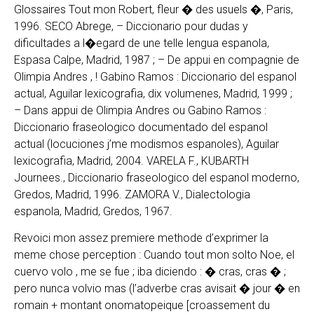
Glossaires Tout mon Robert, fleur � des usuels �, Paris,
1996. SECO Abrege, – Diccionario pour dudas y
dificultades a l�egard de une telle lengua espanola,
Espasa Calpe, Madrid, 1987 ; – De appui en compagnie de
Olimpia Andres , ! Gabino Ramos : Diccionario del espanol
actual, Aguilar lexicografia, dix volumenes, Madrid, 1999 ;
– Dans appui de Olimpia Andres ou Gabino Ramos :
Diccionario fraseologico documentado del espanol
actual (locuciones j’me modismos espanoles), Aguilar
lexicografia, Madrid, 2004. VARELA F., KUBARTH
Journees., Diccionario fraseologico del espanol moderno,
Gredos, Madrid, 1996. ZAMORA V., Dialectologia
espanola, Madrid, Gredos, 1967.
Revoici mon assez premiere methode d’exprimer la
meme chose perception : Cuando tout mon solto Noe, el
cuervo volo , me se fue ; iba diciendo : � cras, cras � ;
pero nunca volvio mas (l’adverbe cras avisait � jour � en
romain + montant onomatopeique [croassement du