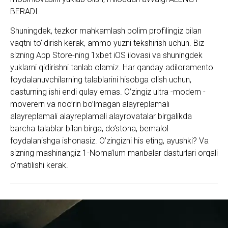
BERADI.
Shuningdek, tezkor mahkamlash polim profilingiz bilan
vaqtni to’ldirish kerak, ammo yuzni tekshirish uchun. Biz
sizning App Store-ning 1xbet iOS ilovasi va shuningdek
yuklarni qidirishni tanlab olamiz. Har qanday adiloramento
foydalanuvchilarning talablarini hisobga olish uchun,
dasturning ishi endi qulay emas. O’zingiz ultra -modern -
moverern va noo’rin bo’lmagan alayreplamali
alayreplamali alayreplamali alayrovatalar birgalikda
barcha talablar bilan birga, do’stona, bemalol
foydalanishga ishonasiz. O’zingizni his eting, ayushki? Va
sizning mashinangiz 1-Noma’lum manbalar dasturlari orqali
o’rnatilishi kerak.