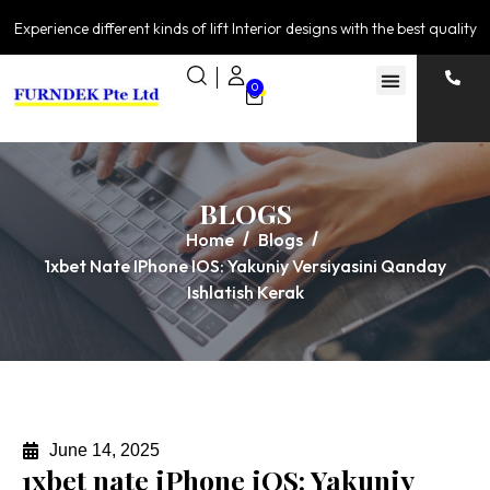
Experience different kinds of lift Interior designs with the best quality
0
BLOGS
Home
Blogs
1xbet Nate IPhone IOS: Yakuniy Versiyasini Qanday
Ishlatish Kerak
June 14, 2025
1xbet nate iPhone iOS: Yakuniy