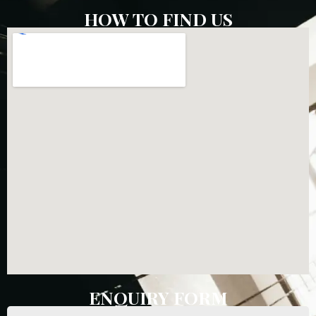
HOW TO FIND US
ENQUIRY FORM