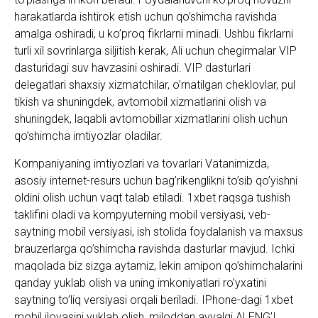
harakatlarda ishtirok etish uchun qo’shimcha ravishda
amalga oshiradi, u ko’proq fikrlarni minadi. Ushbu fikrlarni
turli xil sovrinlarga siljitish kerak, Ali uchun chegirmalar VIP
dasturidagi suv havzasini oshiradi. VIP dasturlari
delegatlari shaxsiy xizmatchilar, o’rnatilgan cheklovlar, pul
tikish va shuningdek, avtomobil xizmatlarini olish va
shuningdek, laqabli avtomobillar xizmatlarini olish uchun
qo’shimcha imtiyozlar oladilar.
Kompaniyaning imtiyozlari va tovarlari Vatanimizda,
asosiy internet-resurs uchun bag’rikenglikni to’sib qo’yishni
oldini olish uchun vaqt talab etiladi. 1xbet raqsga tushish
taklifini oladi va kompyuterning mobil versiyasi, veb-
saytning mobil versiyasi, ish stolida foydalanish va maxsus
brauzerlarga qo’shimcha ravishda dasturlar mavjud. Ichki
maqolada biz sizga aytamiz, lekin amipon qo’shimchalarini
qanday yuklab olish va uning imkoniyatlari ro’yxatini
saytning to’liq versiyasi orqali beriladi. IPhone-dagi 1xbet
mobil ilovasini yuklab olish, miloddan avvalgi ALENG’I