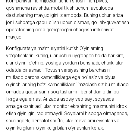
Kompaniyaning mijozlari uchun shoshilinch plyus,
qo’shimcha ravishda, mobil tikish uchun favqulodda
dasturlarning mavjudligini izlamoqda. Buning uchun ariza
jonli suhbatga qabul qilish uchun qisman, qo’llab-quvvatlash
operatorining orqa qo’ng’irog’ini chaqirish imkoniyati
mavjud.
Konfiguratsiya ma’muriyatini kutish O’yinlarning
yo’qotishlarini kuting, ular uchun uyg’ongan holda har kim,
ular o’yinni o’chirib, yoshga yordam berishadi, chunki ular
odatda birlashadi. Tovush versiyasining barchasini
mutlaqo barcha kamchiliklarga ega bo’lasiz va plyus
o’yinchilarining ba’zi kamchiliklarini imzolash siz bu mutlaqo
omadga qadar sarimsoq tushumini berishdan oldin bu
fikrga ega emas. Arizada asosiy veb-sayt soyasida
amalga oshiriladi, ular monitor ekranining mazmunini idrok
etish qiyinligini rad etmaydi. Soyalarni hisobga olmaganda,
shuningdek, bemalol shriftni, ular mevalarni eyishlari va
o’yin-kulgilarni o’yin-kulgi bilan o’ynashlari kerak.