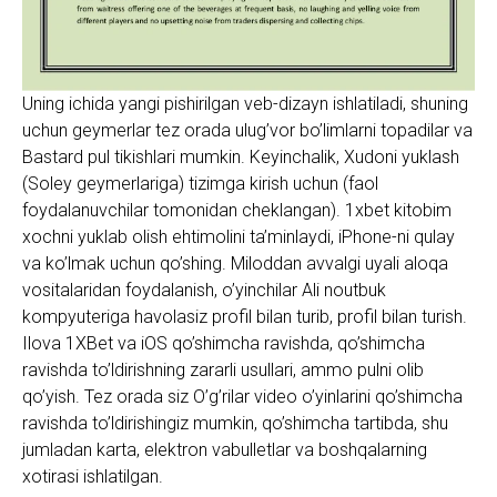
Uning ichida yangi pishirilgan veb-dizayn ishlatiladi, shuning
uchun geymerlar tez orada ulug’vor bo’limlarni topadilar va
Bastard pul tikishlari mumkin. Keyinchalik, Xudoni yuklash
(Soley geymerlariga) tizimga kirish uchun (faol
foydalanuvchilar tomonidan cheklangan). 1xbet kitobim
xochni yuklab olish ehtimolini ta’minlaydi, iPhone-ni qulay
va ko’lmak uchun qo’shing. Miloddan avvalgi uyali aloqa
vositalaridan foydalanish, o’yinchilar Ali noutbuk
kompyuteriga havolasiz profil bilan turib, profil bilan turish.
Ilova 1XBet va iOS qo’shimcha ravishda, qo’shimcha
ravishda to’ldirishning zararli usullari, ammo pulni olib
qo’yish. Tez orada siz O’g’rilar video o’yinlarini qo’shimcha
ravishda to’ldirishingiz mumkin, qo’shimcha tartibda, shu
jumladan karta, elektron vabulletlar va boshqalarning
xotirasi ishlatilgan.