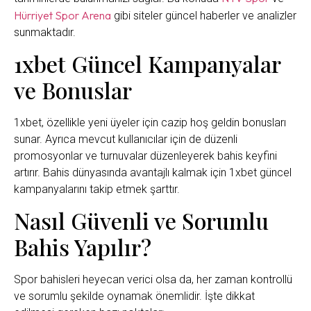
Hürriyet Spor Arena
gibi siteler güncel haberler ve analizler
sunmaktadır.
1xbet Güncel Kampanyalar
ve Bonuslar
1xbet, özellikle yeni üyeler için cazip hoş geldin bonusları
sunar. Ayrıca mevcut kullanıcılar için de düzenli
promosyonlar ve turnuvalar düzenleyerek bahis keyfini
artırır. Bahis dünyasında avantajlı kalmak için 1xbet güncel
kampanyalarını takip etmek şarttır.
Nasıl Güvenli ve Sorumlu
Bahis Yapılır?
Spor bahisleri heyecan verici olsa da, her zaman kontrollü
ve sorumlu şekilde oynamak önemlidir. İşte dikkat