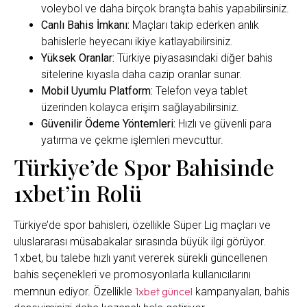
voleybol ve daha birçok branşta bahis yapabilirsiniz.
Canlı Bahis İmkanı:
Maçları takip ederken anlık
bahislerle heyecanı ikiye katlayabilirsiniz.
Yüksek Oranlar:
Türkiye piyasasındaki diğer bahis
sitelerine kıyasla daha cazip oranlar sunar.
Mobil Uyumlu Platform:
Telefon veya tablet
üzerinden kolayca erişim sağlayabilirsiniz.
Güvenilir Ödeme Yöntemleri:
Hızlı ve güvenli para
yatırma ve çekme işlemleri mevcuttur.
Türkiye’de Spor Bahisinde
1xbet’in Rolü
Türkiye’de spor bahisleri, özellikle Süper Lig maçları ve
uluslararası müsabakalar sırasında büyük ilgi görüyor.
1xbet, bu talebe hızlı yanıt vererek sürekli güncellenen
bahis seçenekleri ve promosyonlarla kullanıcılarını
1xbet güncel
memnun ediyor. Özellikle
kampanyaları, bahis