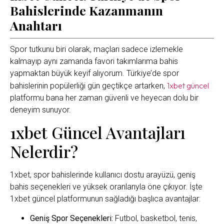
Bahislerinde Kazanmanın
Anahtarı
Spor tutkunu biri olarak, maçları sadece izlemekle
kalmayıp aynı zamanda favori takımlarıma bahis
yapmaktan büyük keyif alıyorum. Türkiye’de spor
1xbet güncel
bahislerinin popülerliği gün geçtikçe artarken,
platformu bana her zaman güvenli ve heyecan dolu bir
deneyim sunuyor.
1xbet Güncel Avantajları
Nelerdir?
1xbet, spor bahislerinde kullanıcı dostu arayüzü, geniş
bahis seçenekleri ve yüksek oranlarıyla öne çıkıyor. İşte
1xbet güncel platformunun sağladığı başlıca avantajlar:
Geniş Spor Seçenekleri:
Futbol, basketbol, tenis,